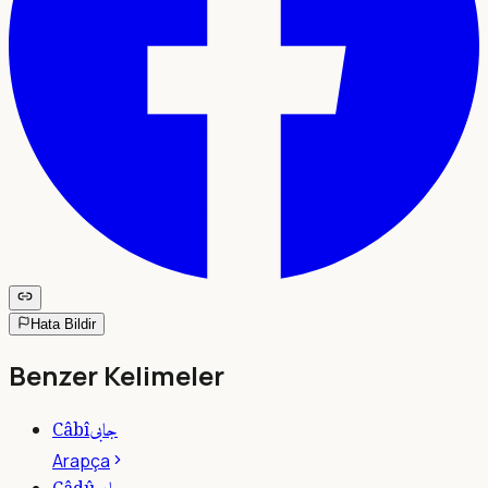
Hata Bildir
Benzer Kelimeler
جابى
Câbî
Arapça