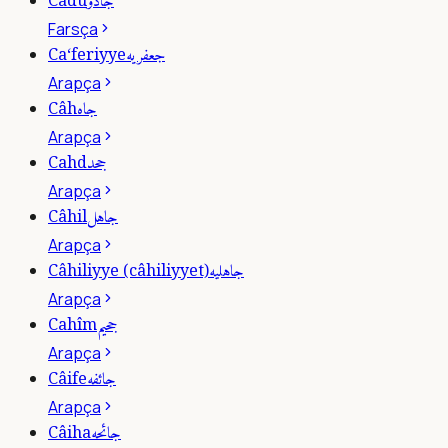
جادو
Câdû
Farsça
جعفريه
Ca‘feriyye
Arapça
جاه
Câh
Arapça
جحد
Cahd
Arapça
جاهل
Câhil
Arapça
جاهليه
Câhiliyye (câhiliyyet)
Arapça
جحيم
Cahîm
Arapça
جائفه
Câife
Arapça
جائحه
Câiha