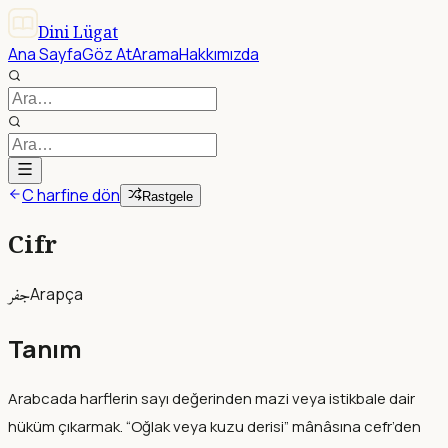
Dini Lügat
Ana Sayfa
Göz At
Arama
Hakkımızda
C harfine dön
Rastgele
Cifr
جفر
Arapça
Tanım
Arabcada harflerin sayı değerinden mazi veya istikbale dair
hüküm çıkarmak. “Oğlak veya kuzu derisi” mânâsına cefr’den