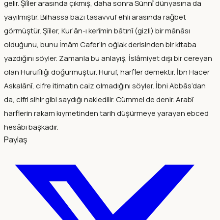
gelir. Şiîler arasında çıkmış, daha sonra Sünnî dünyasına da
yayılmıştır. Bilhassa bazı tasavvuf ehli arasında rağbet
görmüştür. Şiîler, Kur’ân-ı kerîmin bâtınî (gizli) bir mânâsı
olduğunu, bunu İmâm Cafer’in oğlak derisinden bir kitaba
yazdığını söyler. Zamanla bu anlayış, İslâmiyet dışı bir cereyan
olan Hurufîliği doğurmuştur. Huruf, harfler demektir. İbn Hacer
Askalânî, cifre itimatın caiz olmadığını söyler. İbni Abbâs’dan
da, cifri sihir gibi saydığı nakledilir. Cümmel de denir. Arabî
harflerin rakam kıymetinden tarih düşürmeye yarayan ebced
hesâbı başkadır.
Paylaş