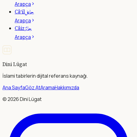
Arapça
جاعل
Câ‘il
Arapça
جائز
Câiz
Arapça
Dini Lügat
İslami tabirlerin dijital referans kaynağı.
Ana Sayfa
Göz At
Arama
Hakkımızda
©
2026
Dini Lügat