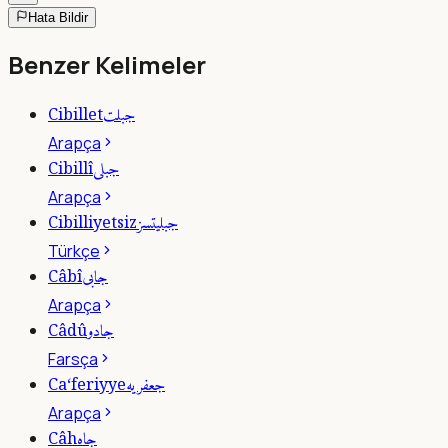
Hata Bildir
Benzer Kelimeler
جبلت
Cibillet
Arapça
جبلى
Cibillî
Arapça
جبليتسز
Cibilliyetsiz
Türkçe
جابى
Câbî
Arapça
جادو
Câdû
Farsça
جعفريه
Ca‘feriyye
Arapça
جاه
Câh