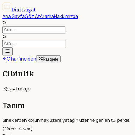
Dini Lügat
Ana Sayfa
Göz At
Arama
Hakkımızda
C harfine dön
Rastgele
Cibinlik
جيبينلك
Türkçe
Tanım
Sineklerden korunmak üzere yatağın üzerine gerilen tül perde.
(
Cibin=sinek.
)