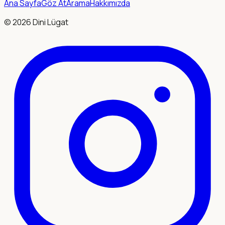
Ana Sayfa
Göz At
Arama
Hakkımızda
©
2026
Dini Lügat