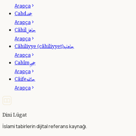
Arapça
جحد
Cahd
Arapça
جاهل
Câhil
Arapça
جاهليه
Câhiliyye (câhiliyyet)
Arapça
جحيم
Cahîm
Arapça
جائفه
Câife
Arapça
Dini Lügat
İslami tabirlerin dijital referans kaynağı.