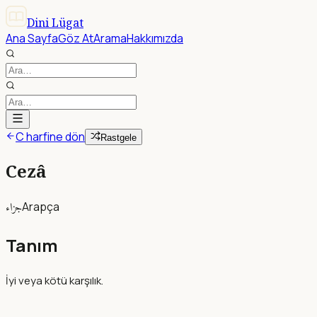
Dini Lügat
Ana Sayfa
Göz At
Arama
Hakkımızda
C harfine dön
Rastgele
Cezâ
جزاء
Arapça
Tanım
İyi veya kötü karşılık.