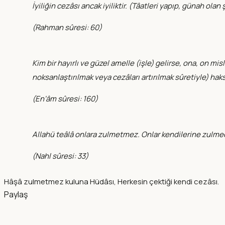
İyiliğin cezâsı ancak iyiliktir. (Tâatleri yapıp, günah olan
(
Rahman sûresi: 60
)
Kim bir hayırlı ve güzel amelle (işle) gelirse, ona, on mis
noksanlaştırılmak veya cezâları artırılmak sûretiyle) hak
(
En‘âm sûresi: 160
)
Allahü teâlâ onlara zulmetmez. Onlar kendilerine zulmedip
(
Nahl sûresi: 33
)
Hâşâ zulmetmez kuluna Hüdâsı, Herkesin çektiği kendi cezâsı.
Paylaş