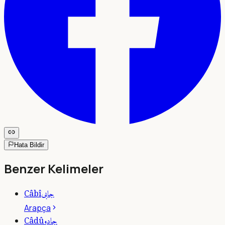
Hata Bildir
Benzer Kelimeler
جابى
Câbî
Arapça
جادو
Câdû