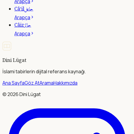
Arapça
جاعل
Câ‘il
Arapça
جائز
Câiz
Arapça
Dini Lügat
İslami tabirlerin dijital referans kaynağı.
Ana Sayfa
Göz At
Arama
Hakkımızda
©
2026
Dini Lügat