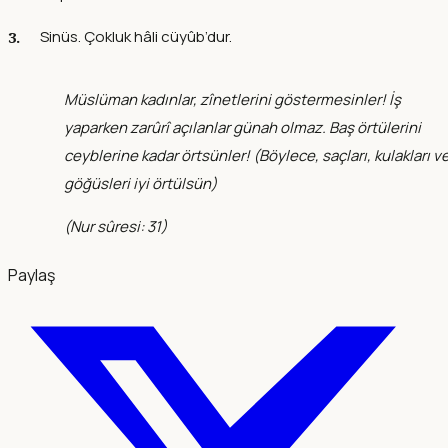
Sinüs. Çokluk hâli cüyûb’dur.
Müslüman kadınlar, zînetlerini göstermesinler! İş
yaparken zarûrî açılanlar günah olmaz. Baş örtülerini
ceyblerine kadar örtsünler! (
Böylece, saçları, kulakları v
göğüsleri iyi örtülsün
)
(Nur sûresi: 31)
Paylaş