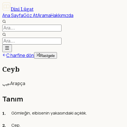
Dini Lügat
Ana Sayfa
Göz At
Arama
Hakkımızda
C harfine dön
Rastgele
Ceyb
جيب
Arapça
Tanım
Gömleğin, elbisenin yakasındaki açıklık.
Cep.