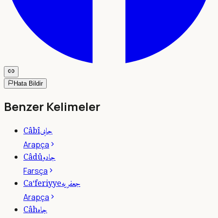
Hata Bildir
Benzer Kelimeler
جابى
Câbî
Arapça
جادو
Câdû
Farsça
جعفريه
Ca‘feriyye
Arapça
جاه
Câh