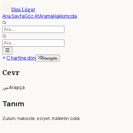
Dini Lügat
Ana Sayfa
Göz At
Arama
Hakkımızda
C harfine dön
Rastgele
Cevr
جور
Arapça
Tanım
Zulüm, haksızlık, eziyet. Adâletin zıddı.