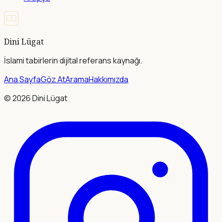
Dini Lügat
İslami tabirlerin dijital referans kaynağı.
Ana Sayfa
Göz At
Arama
Hakkımızda
©
2026
Dini Lügat