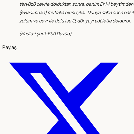
Yeryüzü cevrle dolduktan sonra, benim Ehl-i beytimden
(evlâdımdan) mutlaka birisi çıkar. Dünya daha önce nasıl
zulüm ve cevr ile dolu ise O, dünyayı adâletle doldurur.
(
Hadîs-i şerîf-Ebû Dâvûd
)
Paylaş