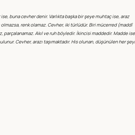
 ise, buna cevher denir. Varlıkta başka bir şeye muhtaç ise, araz
sim olmazsa, renk olamaz. Cevher, iki türlüdür. Biri mücerred (maddî
maz, parçalanamaz. Akıl ve ruh böyledir. İkincisi maddedir. Madde ise
 bulunur. Cevher, arazı taşımaktadır. His olunan, düşünülen her şey