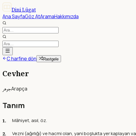
Dini Lügat
Ana Sayfa
Göz At
Arama
Hakkımızda
C harfine dön
Rastgele
Cevher
جوهر
Arapça
Tanım
Mâhiyet, asıl, öz.
Vezni (ağırlığı) ve hacmi olan, yani boşlukta yer kaplayan va