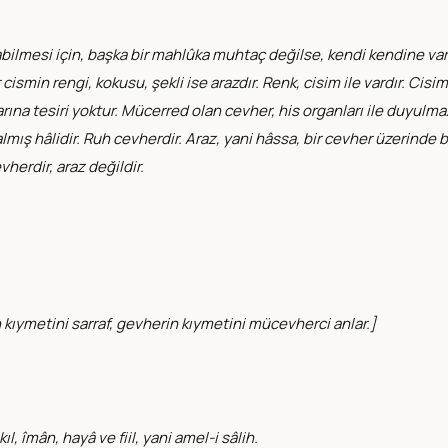
labilmesi için, başka bir mahlûka muhtaç değilse, kendi kendine var
r cismin rengi, kokusu, şekli ise arazdır. Renk, cisim ile vardır. Ci
anlarına tesiri yoktur. Mücerred olan cevher, his organları ile duyul
almış hâlidir. Ruh cevherdir. Araz, yani hâssa, bir cevher üzerinde
vherdir, araz değildir.
n kıymetini sarraf, gevherin kıymetini mücevherci anlar.]
 îmân, hayâ ve fiil, yani amel-i sâlih.