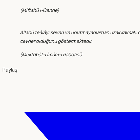
(
Miftahü’l-Cenne
)
Allahü teâlâyı seven ve unutmayanlardan uzak kalmak, 
cevher olduğunu göstermektedir.
(
Mektûbât-ı İmâm-ı Rabbânî
)
Paylaş