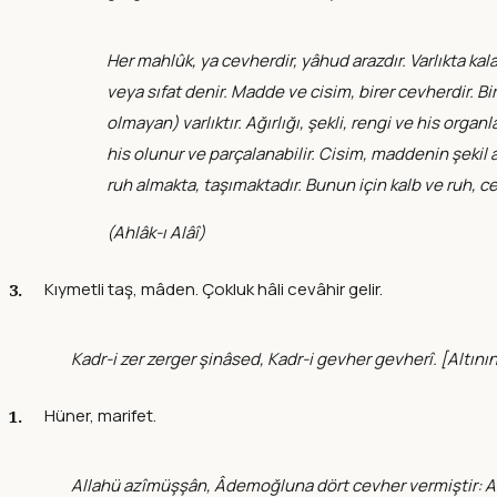
Her mahlûk, ya cevherdir, yâhud arazdır. Varlıkta ka
veya sıfat denir. Madde ve cisim, birer cevherdir. Bi
olmayan) varlıktır. Ağırlığı, şekli, rengi ve his org
his olunur ve parçalanabilir. Cisim, maddenin şekil 
ruh almakta, taşımaktadır. Bunun için kalb ve ruh, ce
(
Ahlâk-ı Alâî
)
Kıymetli taş, mâden. Çokluk hâli cevâhir gelir.
Kadr-i zer zerger şinâsed, Kadr-i gevher gevherî. [Altını
Hüner, marifet.
Allahü azîmüşşân, Âdemoğluna dört cevher vermiştir: Akıl,