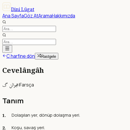
Dini Lügat
Ana Sayfa
Göz At
Arama
Hakkımızda
C harfine dön
Rastgele
Cevelângâh
اهجوالن گ
Farsça
Tanım
Dolaşılan yer, dönüp dolaşma yeri.
Koşu, savaş yeri.