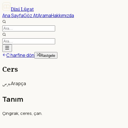
Dini Lügat
Ana Sayfa
Göz At
Arama
Hakkımızda
C harfine dön
Rastgele
Cers
جرس
Arapça
Tanım
Çıngırak, ceres, çan.