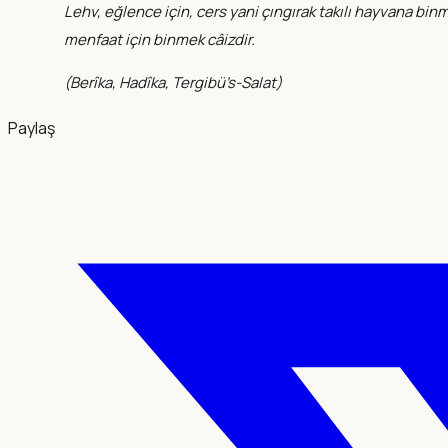
Lehv, eğlence için, cers yani çıngırak takılı hayvana bi
menfaat için binmek câizdir.
(
Berîka, Hadîka, Tergibü’s-Salat
)
Paylaş