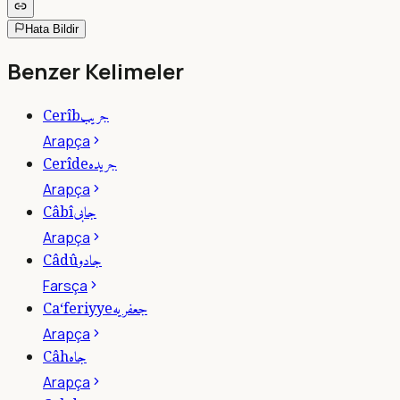
Hata Bildir
Benzer Kelimeler
جريب
Cerîb
Arapça
جريده
Cerîde
Arapça
جابى
Câbî
Arapça
جادو
Câdû
Farsça
جعفريه
Ca‘feriyye
Arapça
جاه
Câh
Arapça