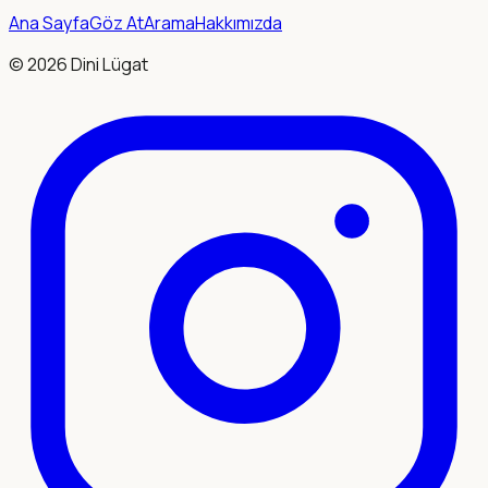
Ana Sayfa
Göz At
Arama
Hakkımızda
©
2026
Dini Lügat