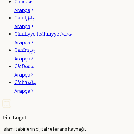
جحد
Cahd
Arapça
جاهل
Câhil
Arapça
جاهليه
Câhiliyye (câhiliyyet)
Arapça
جحيم
Cahîm
Arapça
جائفه
Câife
Arapça
جائحه
Câiha
Arapça
Dini Lügat
İslami tabirlerin dijital referans kaynağı.