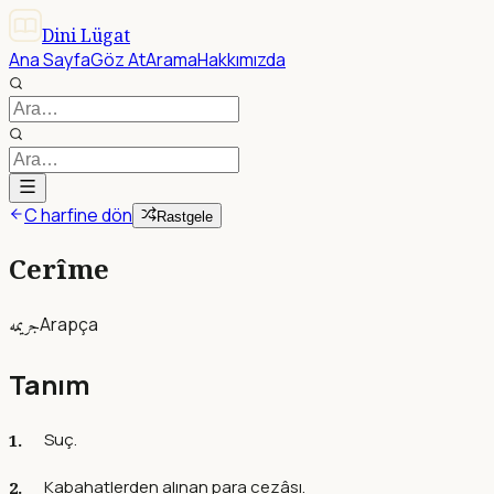
Dini Lügat
Ana Sayfa
Göz At
Arama
Hakkımızda
C harfine dön
Rastgele
Cerîme
جريمه
Arapça
Tanım
Suç.
Kabahatlerden alınan para cezâsı.