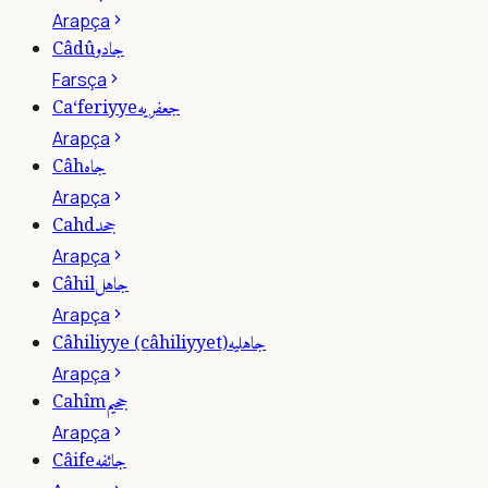
Arapça
جادو
Câdû
Farsça
جعفريه
Ca‘feriyye
Arapça
جاه
Câh
Arapça
جحد
Cahd
Arapça
جاهل
Câhil
Arapça
جاهليه
Câhiliyye (câhiliyyet)
Arapça
جحيم
Cahîm
Arapça
جائفه
Câife