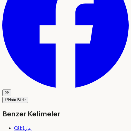
Hata Bildir
Benzer Kelimeler
جابى
Câbî