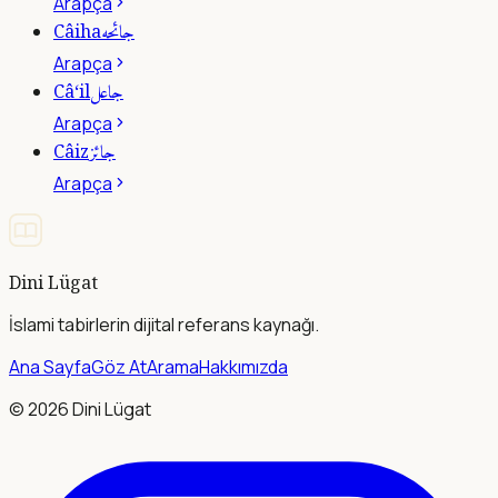
Arapça
جائحه
Câiha
Arapça
جاعل
Câ‘il
Arapça
جائز
Câiz
Arapça
Dini Lügat
İslami tabirlerin dijital referans kaynağı.
Ana Sayfa
Göz At
Arama
Hakkımızda
©
2026
Dini Lügat