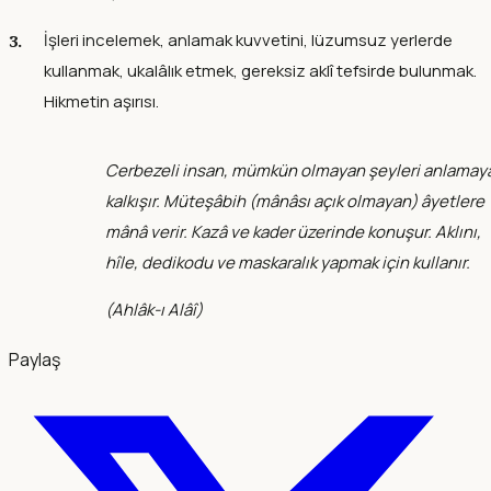
İşleri incelemek, anlamak kuvvetini, lüzumsuz yerlerde
kullanmak, ukalâlık etmek, gereksiz aklî tefsirde bulunmak.
Hikmetin aşırısı.
Cerbezeli insan, mümkün olmayan şeyleri anlamay
kalkışır. Müteşâbih (mânâsı açık olmayan) âyetlere
mânâ verir. Kazâ ve kader üzerinde konuşur. Aklını,
hîle, dedikodu ve maskaralık yapmak için kullanır.
(
Ahlâk-ı Alâî
)
Paylaş