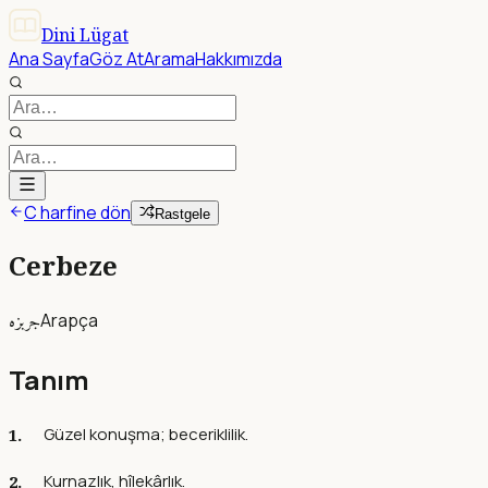
Dini Lügat
Ana Sayfa
Göz At
Arama
Hakkımızda
C harfine dön
Rastgele
Cerbeze
جربزه
Arapça
Tanım
Güzel konuşma; beceriklilik.
Kurnazlık, hîlekârlık.