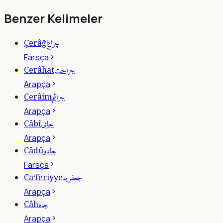
Benzer Kelimeler
چراغ
Çerâğ
Farsça
جراحت
Cerâhat
Arapça
جرائم
Cerâim
Arapça
جابى
Câbî
Arapça
جادو
Câdû
Farsça
جعفريه
Ca‘feriyye
Arapça
جاه
Câh
Arapça