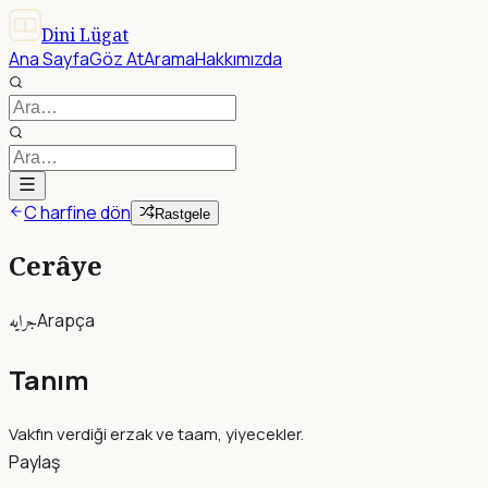
Dini Lügat
Ana Sayfa
Göz At
Arama
Hakkımızda
C harfine dön
Rastgele
Cerâye
جرايه
Arapça
Tanım
Vakfın verdiği erzak ve taam, yiyecekler.
Paylaş