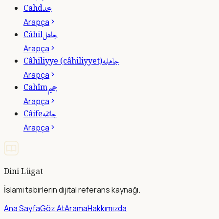
جحد
Cahd
Arapça
جاهل
Câhil
Arapça
جاهليه
Câhiliyye (câhiliyyet)
Arapça
جحيم
Cahîm
Arapça
جائفه
Câife
Arapça
Dini Lügat
İslami tabirlerin dijital referans kaynağı.
Ana Sayfa
Göz At
Arama
Hakkımızda