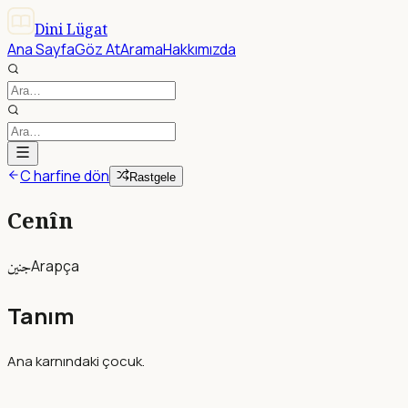
Dini Lügat
Ana Sayfa
Göz At
Arama
Hakkımızda
C harfine dön
Rastgele
Cenîn
جنين
Arapça
Tanım
Ana karnındaki çocuk.