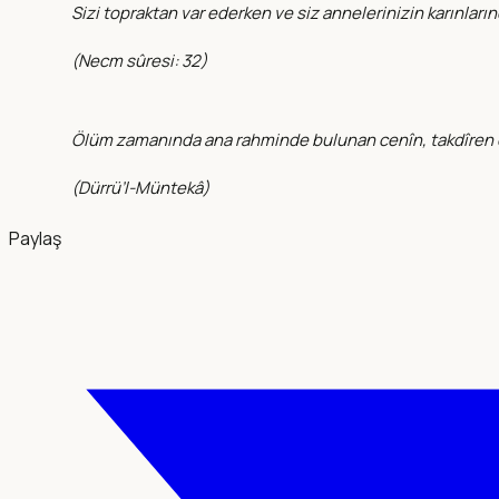
Sizi topraktan var ederken ve siz annelerinizin karınlarınd
(
Necm sûresi: 32
)
Ölüm zamanında ana rahminde bulunan cenîn, takdîren diri 
(
Dürrü’l-Müntekâ
)
Paylaş