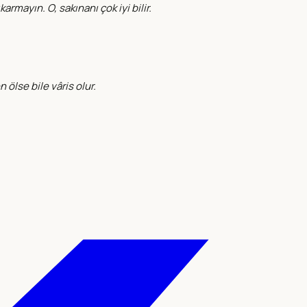
armayın. O, sakınanı çok iyi bilir.
 ölse bile vâris olur.