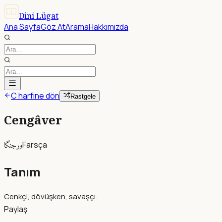
Dini Lügat
Ana Sayfa
Göz At
Arama
Hakkımızda
C harfine dön
Rastgele
Cengâver
ورجنگا
Farsça
Tanım
Cenkçi, dövüşken, savaşçı.
Paylaş