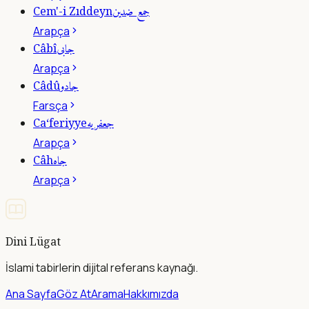
جمع ضدين
Cem'-i Zıddeyn
Arapça
جابى
Câbî
Arapça
جادو
Câdû
Farsça
جعفريه
Ca‘feriyye
Arapça
جاه
Câh
Arapça
Dini Lügat
İslami tabirlerin dijital referans kaynağı.
Ana Sayfa
Göz At
Arama
Hakkımızda