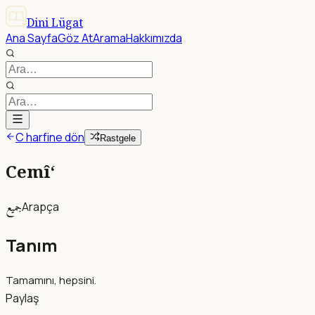
Dini Lügat
Ana Sayfa
Göz At
Arama
Hakkımızda
C harfine dön
Rastgele
Cemî‘
جميع
Arapça
Tanım
Tamamını, hepsini.
Paylaş