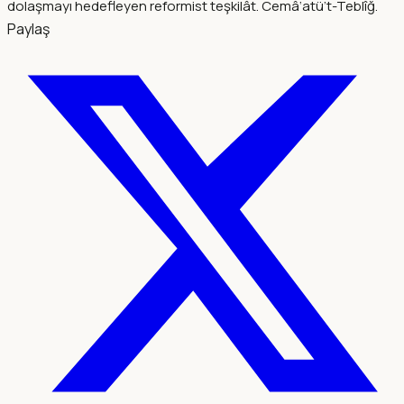
dolaşmayı hedefleyen reformist teşkilât. Cemâ‘atü’t-Teblîğ.
Paylaş