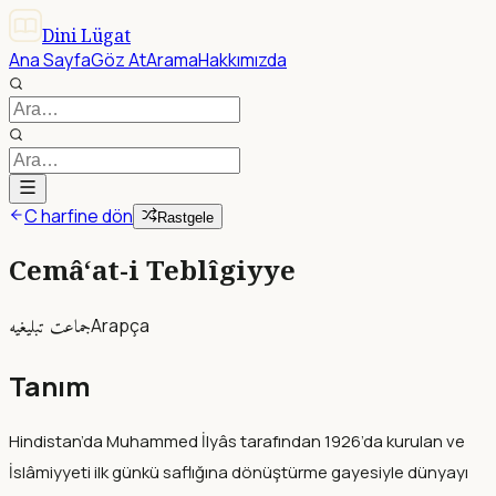
Dini Lügat
Ana Sayfa
Göz At
Arama
Hakkımızda
C harfine dön
Rastgele
Cemâ‘at-i Teblîgiyye
جماعت تبليغيه
Arapça
Tanım
Hindistan’da Muhammed İlyâs tarafından 1926’da kurulan ve
İslâmiyyeti ilk günkü saflığına dönüştürme gayesiyle dünyayı