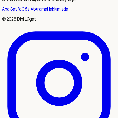
Ana Sayfa
Göz At
Arama
Hakkımızda
©
2026
Dini Lügat