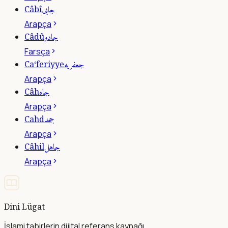
جابى
Câbî
Arapça
جادو
Câdû
Farsça
جعفريه
Ca‘feriyye
Arapça
جاه
Câh
Arapça
جحد
Cahd
Arapça
جاهل
Câhil
Arapça
Dini Lügat
İslami tabirlerin dijital referans kaynağı.