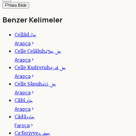
Hata Bildir
Benzer Kelimeler
جالد
Cellâd
Arapça
جل جلاله
Celle Celâluh
Arapça
جل قدرته
Celle Kudretuh
Arapça
جل شانه
Celle Şânuh
Arapça
جابى
Câbî
Arapça
جادو
Câdû
Farsça
جعفريه
Ca‘feriyye