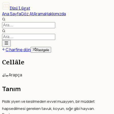
Dini Lügat
Ana Sayfa
Göz At
Arama
Hakkımızda
C harfine dön
Rastgele
Cellâle
جالله
Arapça
Tanım
Pislik yiyen ve kesilmeden evvel muayyen, bir müddet
hapsedilmesi gereken tavuk, koyun, sığır gibi hayvan.