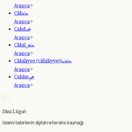
Arapça
جاه
Câh
Arapça
جحد
Cahd
Arapça
جاهل
Câhil
Arapça
جاهليه
Câhiliyye (câhiliyyet)
Arapça
جحيم
Cahîm
Arapça
Dini Lügat
İslami tabirlerin dijital referans kaynağı.