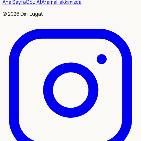
Ana Sayfa
Göz At
Arama
Hakkımızda
©
2026
Dini Lügat