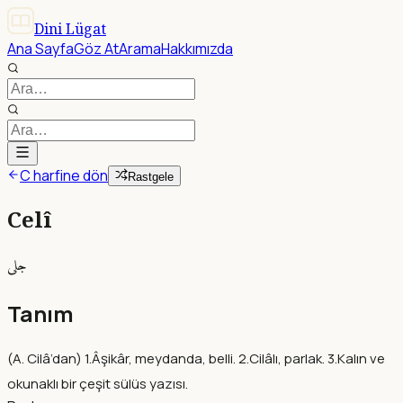
Dini Lügat
Ana Sayfa
Göz At
Arama
Hakkımızda
C harfine dön
Rastgele
Celî
جلى
Tanım
(A. Cilâ’dan) 1.Âşikâr, meydanda, belli. 2.Cilâlı, parlak. 3.Kalın ve
okunaklı bir çeşit sülüs yazısı.