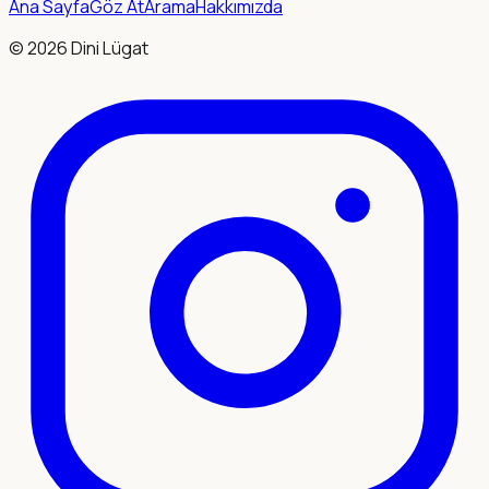
Ana Sayfa
Göz At
Arama
Hakkımızda
©
2026
Dini Lügat