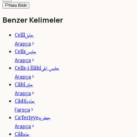
Hata Bildir
Benzer Kelimeler
جليل
Celîl
Arapça
جليس
Celîs
Arapça
جليس الهى
Celîs-i İlâhî
Arapça
جابى
Câbî
Arapça
جادو
Câdû
Farsça
جعفريه
Ca‘feriyye
Arapça
جاه
Câh