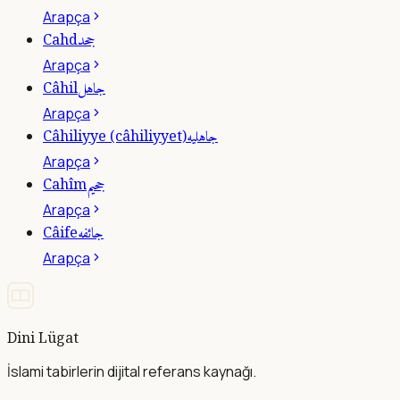
Arapça
جحد
Cahd
Arapça
جاهل
Câhil
Arapça
جاهليه
Câhiliyye (câhiliyyet)
Arapça
جحيم
Cahîm
Arapça
جائفه
Câife
Arapça
Dini Lügat
İslami tabirlerin dijital referans kaynağı.