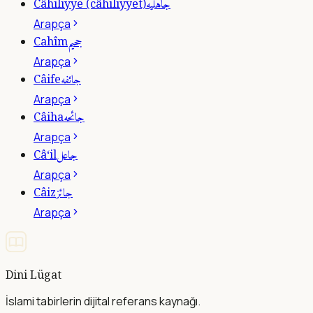
جاهليه
Câhiliyye (câhiliyyet)
Arapça
جحيم
Cahîm
Arapça
جائفه
Câife
Arapça
جائحه
Câiha
Arapça
جاعل
Câ‘il
Arapça
جائز
Câiz
Arapça
Dini Lügat
İslami tabirlerin dijital referans kaynağı.