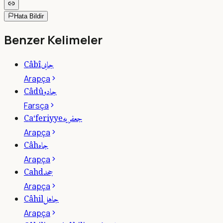
Hata Bildir
Benzer Kelimeler
جابى
Câbî
Arapça
جادو
Câdû
Farsça
جعفريه
Ca‘feriyye
Arapça
جاه
Câh
Arapça
جحد
Cahd
Arapça
جاهل
Câhil
Arapça