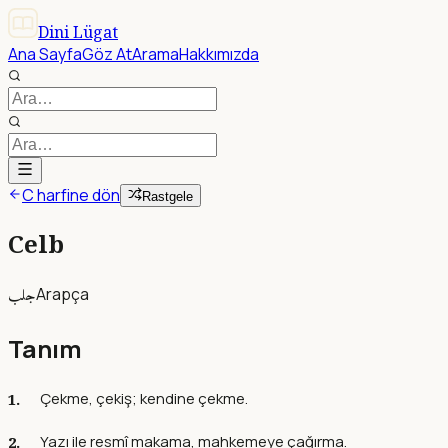
Dini Lügat
Ana Sayfa
Göz At
Arama
Hakkımızda
C harfine dön
Rastgele
Celb
جلب
Arapça
Tanım
Çekme, çekiş; kendine çekme.
Yazı ile resmî makama, mahkemeye çağırma.