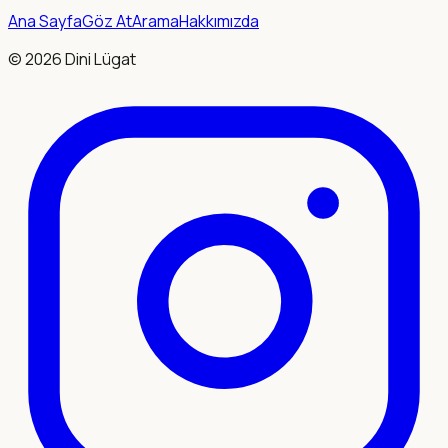
Ana Sayfa
Göz At
Arama
Hakkımızda
©
2026
Dini Lügat