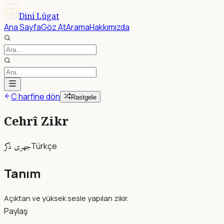
Dini Lügat
Ana Sayfa
Göz At
Arama
Hakkımızda
C harfine dön
Rastgele
Cehrî Zikr
جهرى ذكر
Türkçe
Tanım
Açıktan ve yüksek sesle yapılan zikir.
Paylaş