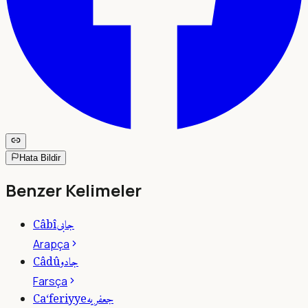
Hata Bildir
Benzer Kelimeler
جابى
Câbî
Arapça
جادو
Câdû
Farsça
جعفريه
Ca‘feriyye