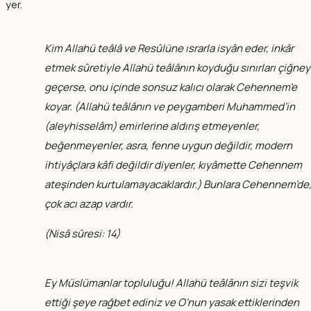
yer.
Kim Allahü teâlâ ve Resûlüne ısrarla isyân eder, inkâr
etmek sûretiyle Allahü teâlânın koyduğu sınırları çiğney
geçerse, onu içinde sonsuz kalıcı olarak Cehennem’e
koyar. (Allahü teâlânın ve peygamberi Muhammed’in
(aleyhisselâm) emirlerine aldırış etmeyenler,
beğenmeyenler, asra, fenne uygun değildir, modern
ihtiyâçlara kâfi değildir diyenler, kıyâmette Cehennem
ateşinden kurtulamayacaklardır.) Bunlara Cehennem’de
çok acı azap vardır.
(
Nisâ sûresi: 14
)
Ey Müslümanlar topluluğu! Allahü teâlânın sizi teşvik
ettiği şeye rağbet ediniz ve O’nun yasak ettiklerinden