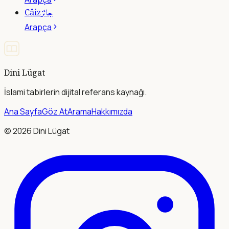
جائز
Câiz
Arapça
Dini Lügat
İslami tabirlerin dijital referans kaynağı.
Ana Sayfa
Göz At
Arama
Hakkımızda
©
2026
Dini Lügat