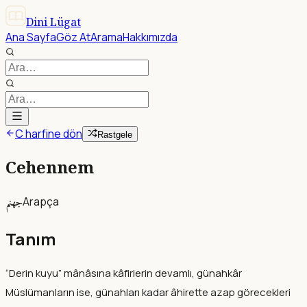
Dini Lügat
Ana Sayfa
Göz At
Arama
Hakkımızda
C harfine dön
Rastgele
Cehennem
جهنم
Arapça
Tanım
“Derin kuyu” mânâsına kâfirlerin devamlı, günahkâr
Müslümanların ise, günahları kadar âhirette azap görecekleri