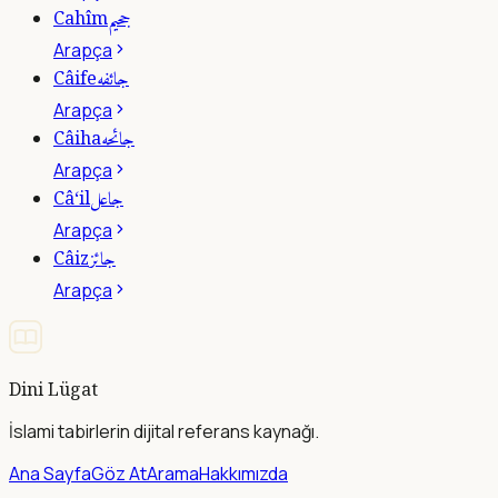
جحيم
Cahîm
Arapça
جائفه
Câife
Arapça
جائحه
Câiha
Arapça
جاعل
Câ‘il
Arapça
جائز
Câiz
Arapça
Dini Lügat
İslami tabirlerin dijital referans kaynağı.
Ana Sayfa
Göz At
Arama
Hakkımızda