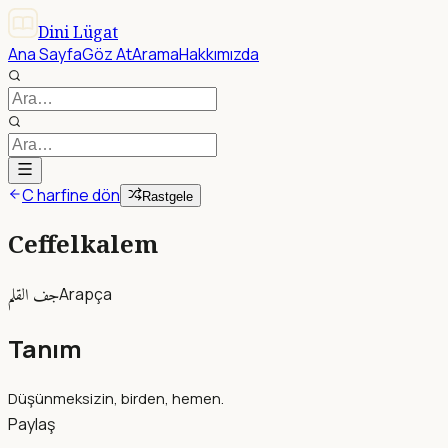
Dini Lügat
Ana Sayfa
Göz At
Arama
Hakkımızda
C harfine dön
Rastgele
Ceffelkalem
جف القلم
Arapça
Tanım
Düşünmeksizin, birden, hemen.
Paylaş