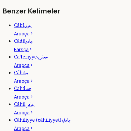
Benzer Kelimeler
جابى
Câbî
Arapça
جادو
Câdû
Farsça
جعفريه
Ca‘feriyye
Arapça
جاه
Câh
Arapça
جحد
Cahd
Arapça
جاهل
Câhil
Arapça
جاهليه
Câhiliyye (câhiliyyet)
Arapça