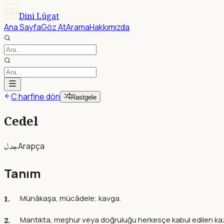
Dini Lügat
Ana Sayfa
Göz At
Arama
Hakkımızda
C harfine dön
Rastgele
Cedel
جدل
Arapça
Tanım
Münâkaşa, mücâdele; kavga.
Mantıkta, meşhur veya doğruluğu herkesçe kabul edilen ka