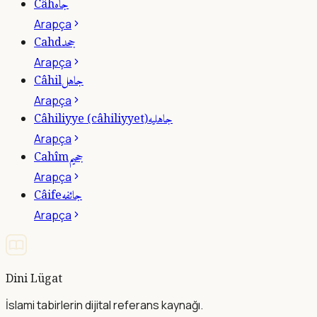
جاه
Câh
Arapça
جحد
Cahd
Arapça
جاهل
Câhil
Arapça
جاهليه
Câhiliyye (câhiliyyet)
Arapça
جحيم
Cahîm
Arapça
جائفه
Câife
Arapça
Dini Lügat
İslami tabirlerin dijital referans kaynağı.