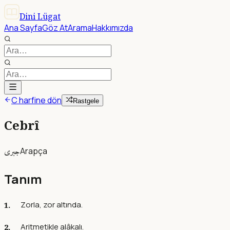
Dini Lügat
Ana Sayfa
Göz At
Arama
Hakkımızda
C harfine dön
Rastgele
Cebrî
جبرى
Arapça
Tanım
Zorla, zor altında.
Aritmetikle alâkalı.