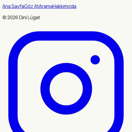
Ana Sayfa
Göz At
Arama
Hakkımızda
©
2026
Dini Lügat