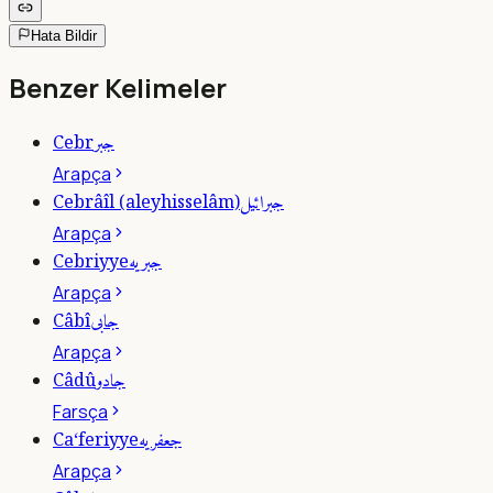
Hata Bildir
Benzer Kelimeler
جبر
Cebr
Arapça
جبرائيل
Cebrâîl (aleyhisselâm)
Arapça
جبريه
Cebriyye
Arapça
جابى
Câbî
Arapça
جادو
Câdû
Farsça
جعفريه
Ca‘feriyye
Arapça