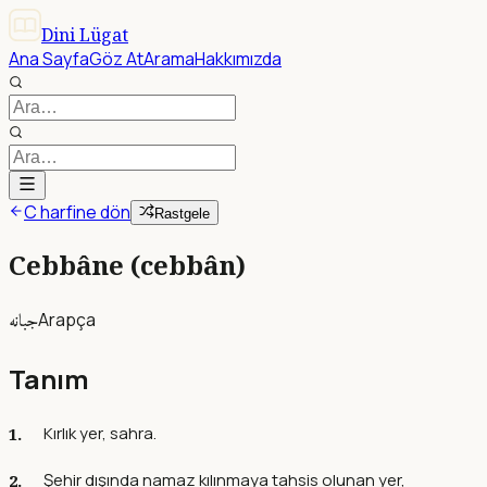
Dini Lügat
Ana Sayfa
Göz At
Arama
Hakkımızda
C harfine dön
Rastgele
Cebbâne (cebbân)
جبانه
Arapça
Tanım
Kırlık yer, sahra.
Şehir dışında namaz kılınmaya tahsis olunan yer,