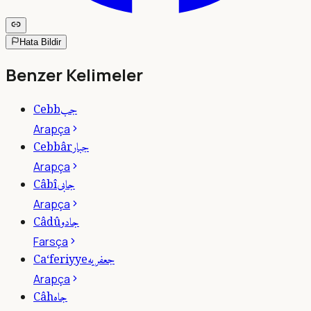
Hata Bildir
Benzer Kelimeler
جب
Cebb
Arapça
جبار
Cebbâr
Arapça
جابى
Câbî
Arapça
جادو
Câdû
Farsça
جعفريه
Ca‘feriyye
Arapça
جاه
Câh