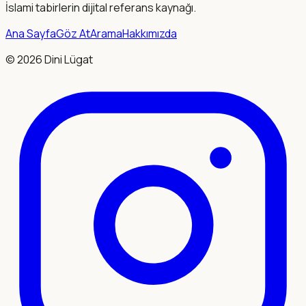
İslami tabirlerin dijital referans kaynağı.
Ana Sayfa
Göz At
Arama
Hakkımızda
©
2026
Dini Lügat