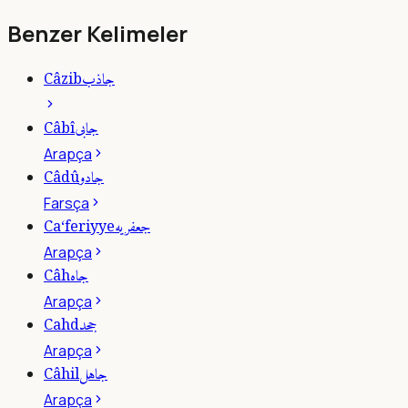
Benzer Kelimeler
جاذب
Câzib
جابى
Câbî
Arapça
جادو
Câdû
Farsça
جعفريه
Ca‘feriyye
Arapça
جاه
Câh
Arapça
جحد
Cahd
Arapça
جاهل
Câhil
Arapça