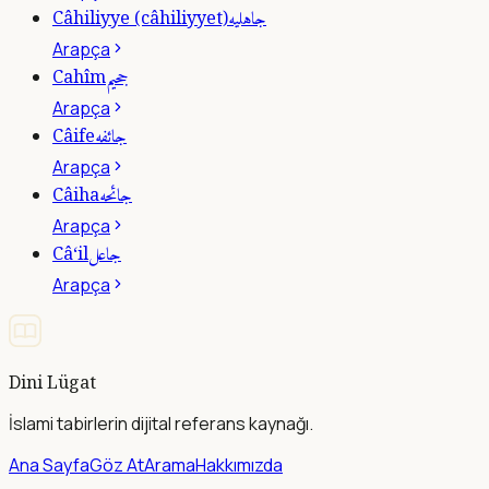
جاهليه
Câhiliyye (câhiliyyet)
Arapça
جحيم
Cahîm
Arapça
جائفه
Câife
Arapça
جائحه
Câiha
Arapça
جاعل
Câ‘il
Arapça
Dini Lügat
İslami tabirlerin dijital referans kaynağı.
Ana Sayfa
Göz At
Arama
Hakkımızda