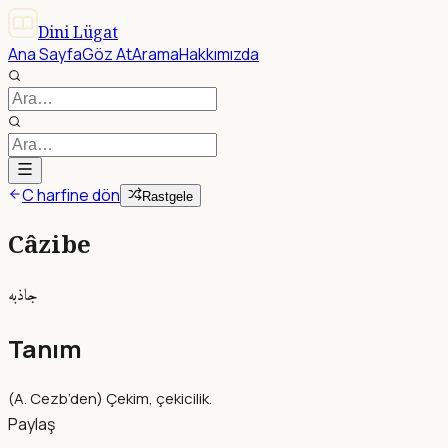
Dini Lügat
Ana Sayfa
Göz At
Arama
Hakkımızda
C harfine dön
Rastgele
Câzibe
جاذبه
Tanım
(A. Cezb’den) Çekim, çekicilik.
Paylaş