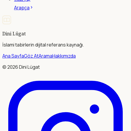
Arapça
Dini Lügat
İslami tabirlerin dijital referans kaynağı.
Ana Sayfa
Göz At
Arama
Hakkımızda
©
2026
Dini Lügat