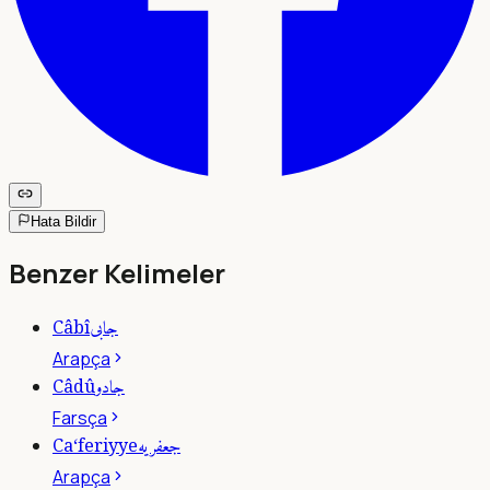
Hata Bildir
Benzer Kelimeler
جابى
Câbî
Arapça
جادو
Câdû
Farsça
جعفريه
Ca‘feriyye
Arapça