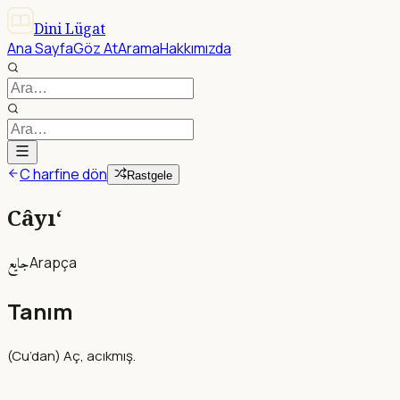
Dini Lügat
Ana Sayfa
Göz At
Arama
Hakkımızda
C harfine dön
Rastgele
Câyı‘
جايع
Arapça
Tanım
(Cu’dan) Aç, acıkmış.