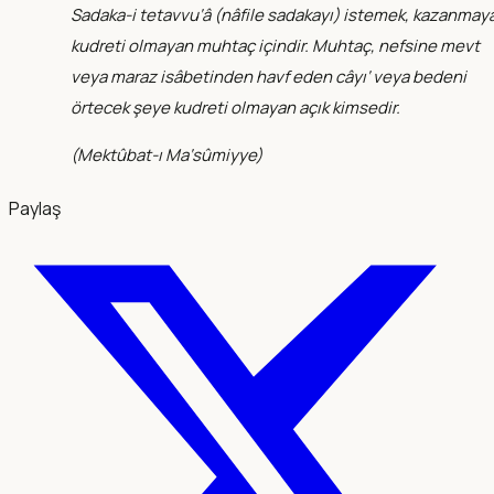
Sadaka-i tetavvu‘â (nâfile sadakayı) istemek, kazanmay
kudreti olmayan muhtaç içindir. Muhtaç, nefsine mevt
veya maraz isâbetinden havf eden câyı‘ veya bedeni
örtecek şeye kudreti olmayan açık kimsedir.
(
Mektûbat-ı Ma‘sûmiyye
)
Paylaş