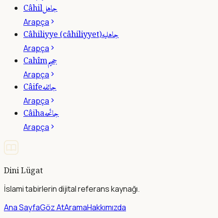
جاهل
Câhil
Arapça
جاهليه
Câhiliyye (câhiliyyet)
Arapça
جحيم
Cahîm
Arapça
جائفه
Câife
Arapça
جائحه
Câiha
Arapça
Dini Lügat
İslami tabirlerin dijital referans kaynağı.
Ana Sayfa
Göz At
Arama
Hakkımızda