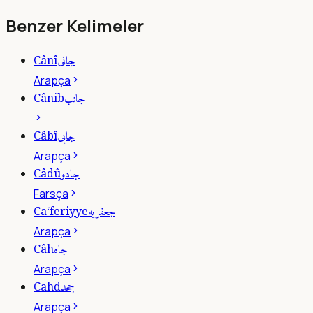
Benzer Kelimeler
جانى
Cânî
Arapça
جانب
Cânib
جابى
Câbî
Arapça
جادو
Câdû
Farsça
جعفريه
Ca‘feriyye
Arapça
جاه
Câh
Arapça
جحد
Cahd
Arapça