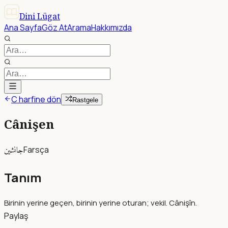
Dini Lügat
Ana Sayfa
Göz At
Arama
Hakkımızda
C harfine dön
Rastgele
Cânişen
جانشين
Farsça
Tanım
Birinin yerine geçen, birinin yerine oturan; vekil. Cânişîn.
Paylaş