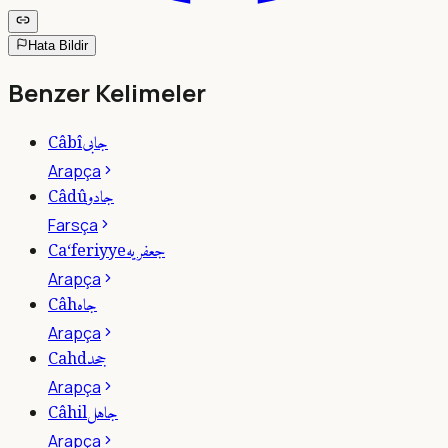
Hata Bildir
Benzer Kelimeler
جابى
Câbî
Arapça
جادو
Câdû
Farsça
جعفريه
Ca‘feriyye
Arapça
جاه
Câh
Arapça
جحد
Cahd
Arapça
جاهل
Câhil
Arapça