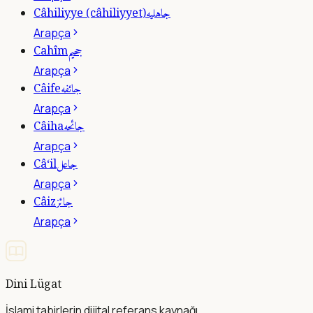
جاهليه
Câhiliyye (câhiliyyet)
Arapça
جحيم
Cahîm
Arapça
جائفه
Câife
Arapça
جائحه
Câiha
Arapça
جاعل
Câ‘il
Arapça
جائز
Câiz
Arapça
Dini Lügat
İslami tabirlerin dijital referans kaynağı.