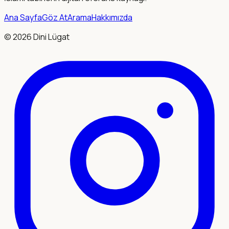
Ana Sayfa
Göz At
Arama
Hakkımızda
©
2026
Dini Lügat