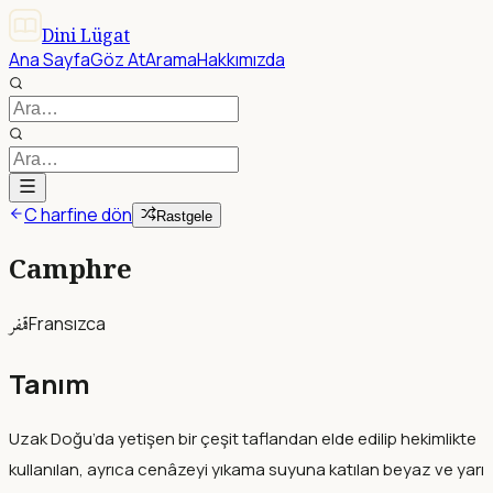
Dini Lügat
Ana Sayfa
Göz At
Arama
Hakkımızda
C harfine dön
Rastgele
Camphre
قمفر
Fransızca
Tanım
Uzak Doğu’da yetişen bir çeşit taflandan elde edilip hekimlikte
kullanılan, ayrıca cenâzeyi yıkama suyuna katılan beyaz ve yarı