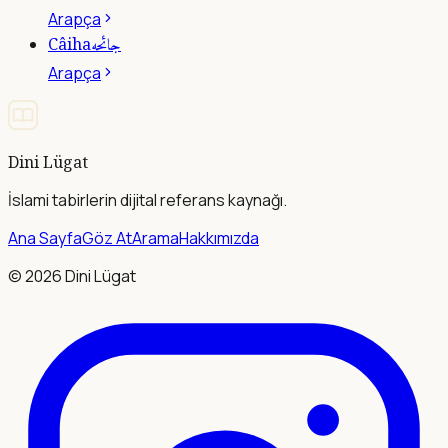
Arapça
جائحه
Câiha
Arapça
Dini Lügat
İslami tabirlerin dijital referans kaynağı.
Ana Sayfa
Göz At
Arama
Hakkımızda
©
2026
Dini Lügat