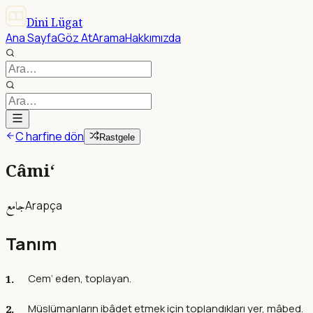
Dini Lügat
Ana Sayfa
Göz At
Arama
Hakkımızda
C harfine dön
Rastgele
Câmi‘
جامع
Arapça
Tanım
Cem‘ eden, toplayan.
Müslümanların ibâdet etmek için toplandıkları yer, mâbed.