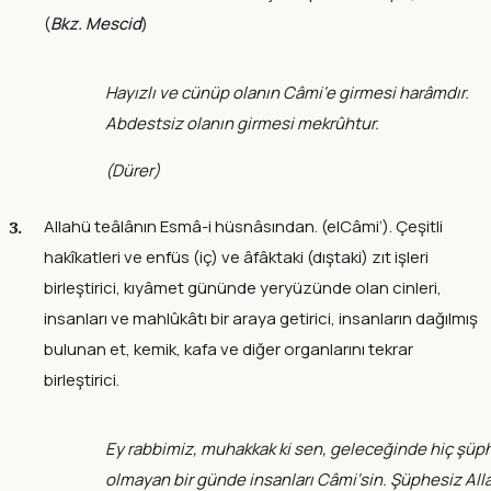
(
Bkz. Mescid
)
Hayızlı ve cünüp olanın Câmi‘e girmesi harâmdır.
Abdestsiz olanın girmesi mekrûhtur.
(
Dürer
)
Allahü teâlânın Esmâ-i hüsnâsından. (elCâmi‘). Çeşitli
hakîkatleri ve enfüs (iç) ve âfâktaki (dıştaki) zıt işleri
birleştirici, kıyâmet gününde yeryüzünde olan cinleri,
insanları ve mahlûkâtı bir araya getirici, insanların dağılmış
bulunan et, kemik, kafa ve diğer organlarını tekrar
birleştirici.
Ey rabbimiz, muhakkak ki sen, geleceğinde hiç şüp
olmayan bir günde insanları Câmi‘sin. Şüphesiz All