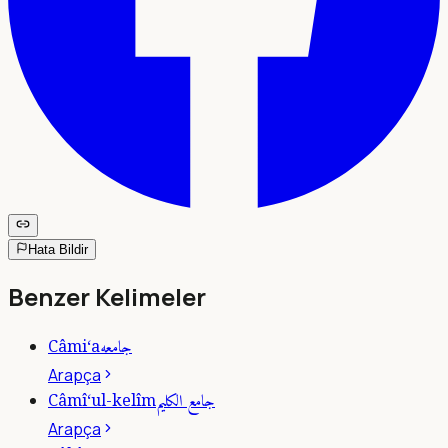
Hata Bildir
Benzer Kelimeler
جامعه
Câmi‘a
Arapça
جامع الكليم
Câmî‘ul-kelîm
Arapça