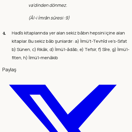
va‘dinden dönmez.
(
Âl-i İmrân sûresi: 9
)
Hadîs kitaplarında yer alan sekiz bâbın hepsini içine alan
kitaplar. Bu sekiz bâb şunlardır: a) İlmü’t-Tevhîd ve’s-Sıfat
b) Sünen, c) Rikâk, d) İlmü’l-âdâb, e) Tefsir, f) Sîre, g) İlmü’l-
fiten, h) İlmü’l-menâkib
Paylaş