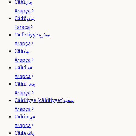
جابى
Câbî
Arapça
جادو
Câdû
Farsça
جعفريه
Ca‘feriyye
Arapça
جاه
Câh
Arapça
جحد
Cahd
Arapça
جاهل
Câhil
Arapça
جاهليه
Câhiliyye (câhiliyyet)
Arapça
جحيم
Cahîm
Arapça
جائفه
Câife