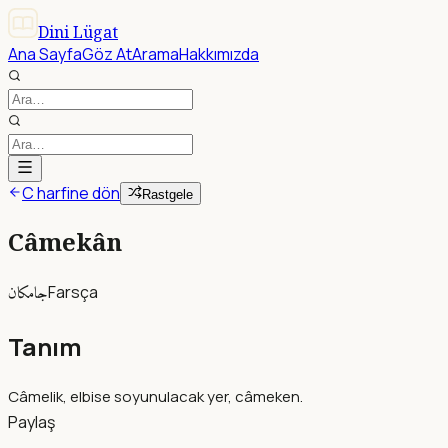
Dini Lügat
Ana Sayfa
Göz At
Arama
Hakkımızda
C harfine dön
Rastgele
Câmekân
جامكان
Farsça
Tanım
Câmelik, elbise soyunulacak yer, câmeken.
Paylaş