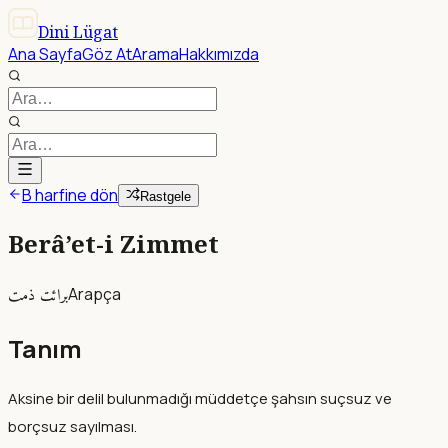
Dini Lügat
Ana Sayfa
Göz At
Arama
Hakkımızda
B harfine dön
Rastgele
Berâ’et-i Zimmet
برائت ذمت
Arapça
Tanım
Aksine bir delil bulunmadığı müddetçe şahsın suçsuz ve
borçsuz sayılması.