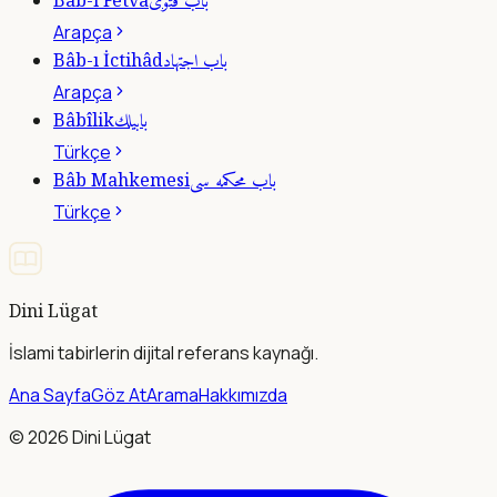
باب فتوى
Bâb-ı Fetvâ
Arapça
باب اجتهاد
Bâb-ı İctihâd
Arapça
بابيلك
Bâbîlik
Türkçe
باب محكمه سى
Bâb Mahkemesi
Türkçe
Dini Lügat
İslami tabirlerin dijital referans kaynağı.
Ana Sayfa
Göz At
Arama
Hakkımızda
©
2026
Dini Lügat