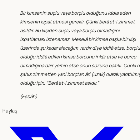
Bir kimsenin suçlu veya borçlu olduğunu iddia eden
kimsenin ispat etmesi gerekir. Çünki berâ’et-i zimmet
asıldır. Bu kişiden suçlu veya borçlu olmadığını
ispatlaması istenemez. Meselâ bir kimse başka bir kişi
üzerinde şu kadar alacağım vardır diye iddiâ etse, borçlu
olduğu iddiâ edilen kimse borcunu inkâr etse ve borcu
olmadığına dâir yemin etse onun sözüne bakılır. Çünki h
şahıs zimmetten yani borçtan ârî (uzak) olarak yaratılmı
olduğu için, “Berâ’et-i zimmet asldır.”
(
Eşbâh
)
Paylaş