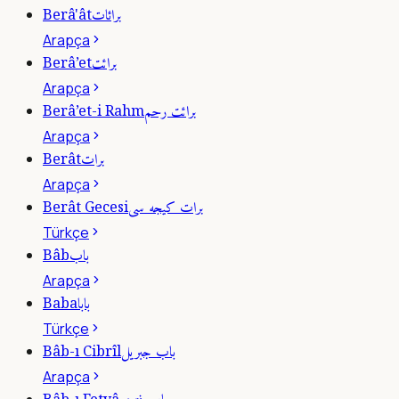
برائات
Berâ'ât
Arapça
برائت
Berâ’et
Arapça
برائت رحم
Berâ’et-i Rahm
Arapça
برات
Berât
Arapça
برات كيجه سى
Berât Gecesi
Türkçe
باب
Bâb
Arapça
بابا
Baba
Türkçe
باب جبريل
Bâb-ı Cibrîl
Arapça