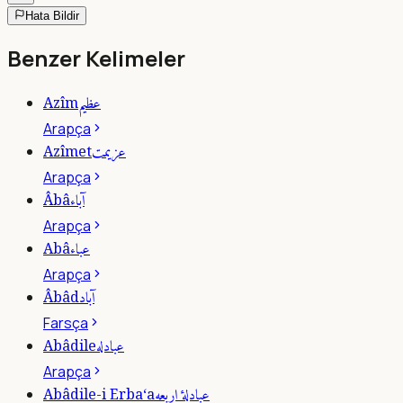
Hata Bildir
Benzer Kelimeler
عظيم
Azîm
Arapça
عزيمت
Azîmet
Arapça
آباء
Âbâ
Arapça
عباء
Abâ
Arapça
آباد
Âbâd
Farsça
عبادله
Abâdile
Arapça
عبادلۀ اربعه
Abâdile-i Erba‘a