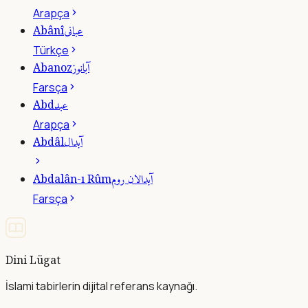
Arapça
عبانى
Abânî
Türkçe
آبانوز
Abanoz
Farsça
عبد
Abd
Arapça
آبدال
Abdâl
آبدالان روم
Abdalân-ı Rûm
Farsça
Dini Lügat
İslami tabirlerin dijital referans kaynağı.