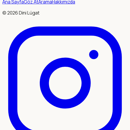
Ana Sayfa
Göz At
Arama
Hakkımızda
©
2026
Dini Lügat