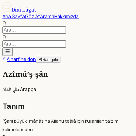
Dini Lügat
Ana Sayfa
Göz At
Arama
Hakkımızda
A harfine dön
Rastgele
Azîmü’ş-şân
عظيم الشان
Arapça
Tanım
“Şanı büyük” mânâsına Allahü teâlâ için kullanılan ta‘zim
kelimelerinden.