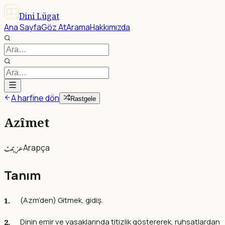
Dini Lügat
Ana Sayfa
Göz At
Arama
Hakkımızda
A harfine dön
Rastgele
Azîmet
عزيمت
Arapça
Tanım
(Azm’den) Gitmek, gidiş.
Dinin emir ve yasaklarında titizlik göstererek, ruhsatlardan