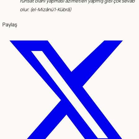
ruhsat olanı yapması azîmetleri yapmış gibi çok sevab
olur. (el-Mizânü’l-Kübrâ)
Paylaş