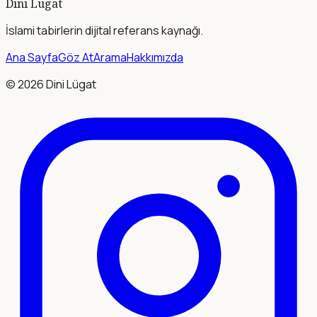
Dini Lügat
İslami tabirlerin dijital referans kaynağı.
Ana Sayfa
Göz At
Arama
Hakkımızda
©
2026
Dini Lügat