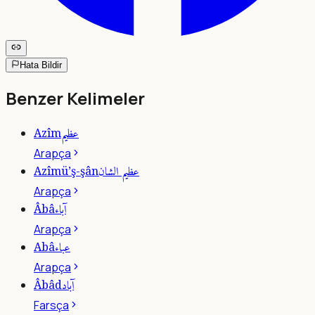
Hata Bildir
Benzer Kelimeler
عظيم
Azîm
Arapça
عظيم الشان
Azîmü’ş-şân
Arapça
آباء
Âbâ
Arapça
عباء
Abâ
Arapça
آباد
Âbâd
Farsça