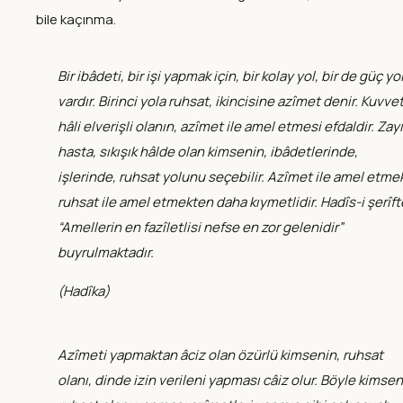
bile kaçınma.
Bir ibâdeti, bir işi yapmak için, bir kolay yol, bir de güç yo
vardır. Birinci yola ruhsat, ikincisine azîmet denir. Kuvvet
hâli elverişli olanın, azîmet ile amel etmesi efdaldir. Zayı
hasta, sıkışık hâlde olan kimsenin, ibâdetlerinde,
işlerinde, ruhsat yolunu seçebilir. Azîmet ile amel etme
ruhsat ile amel etmekten daha kıymetlidir. Hadîs-i şerîft
“Amellerin en fazîletlisi nefse en zor gelenidir”
buyrulmaktadır.
(
Hadîka
)
Azîmeti yapmaktan âciz olan özürlü kimsenin, ruhsat
olanı, dinde izin verileni yapması câiz olur. Böyle kimsen