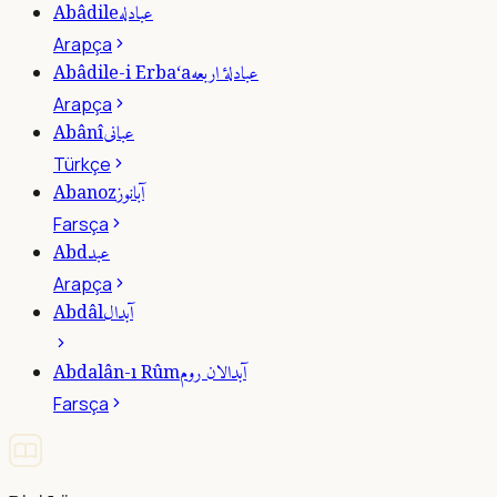
عبادله
Abâdile
Arapça
عبادلۀ اربعه
Abâdile-i Erba‘a
Arapça
عبانى
Abânî
Türkçe
آبانوز
Abanoz
Farsça
عبد
Abd
Arapça
آبدال
Abdâl
آبدالان روم
Abdalân-ı Rûm
Farsça