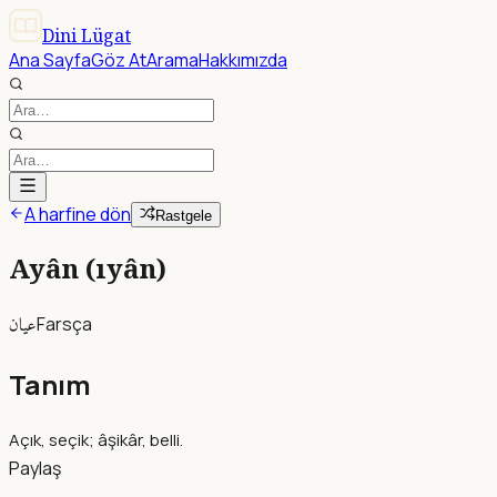
Dini Lügat
Ana Sayfa
Göz At
Arama
Hakkımızda
A harfine dön
Rastgele
Ayân (ıyân)
عيان
Farsça
Tanım
Açık, seçik; âşikâr, belli.
Paylaş