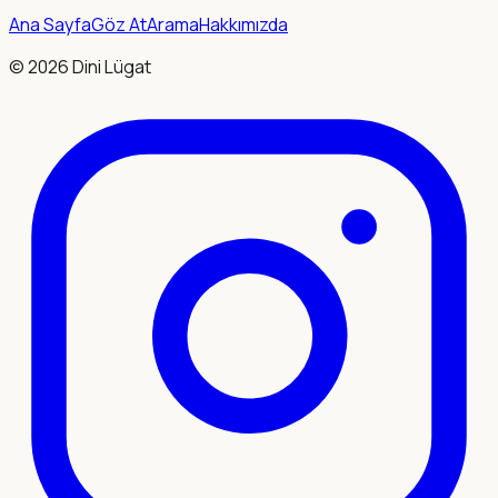
Ana Sayfa
Göz At
Arama
Hakkımızda
©
2026
Dini Lügat