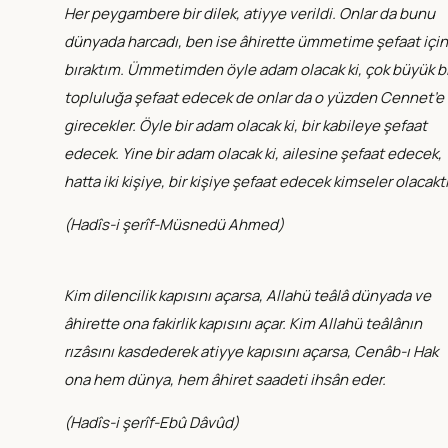
Her peygambere bir dilek, atiyye verildi. Onlar da bunu
dünyada harcadı, ben ise âhirette ümmetime şefaat için
bıraktım. Ümmetimden öyle adam olacak ki, çok büyük bi
topluluğa şefaat edecek de onlar da o yüzden Cennet’e
girecekler. Öyle bir adam olacak ki, bir kabileye şefaat
edecek. Yine bir adam olacak ki, ailesine şefaat edecek,
hatta iki kişiye, bir kişiye şefaat edecek kimseler olacaktı
(
Hadîs-i şerîf-Müsnedü Ahmed
)
Kim dilencilik kapısını açarsa, Allahü teâlâ dünyada ve
âhirette ona fakirlik kapısını açar. Kim Allahü teâlânın
rızâsını kasdederek atiyye kapısını açarsa, Cenâb-ı Hak
ona hem dünya, hem âhiret saadeti ihsân eder.
(
Hadîs-i şerîf-Ebû Dâvûd
)