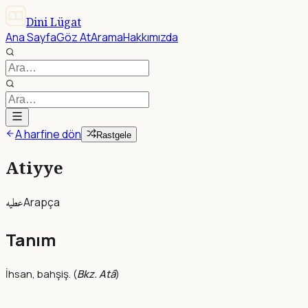
Dini Lügat
Ana Sayfa
Göz At
Arama
Hakkımızda
A harfine dön
Rastgele
Atiyye
عطيه
Arapça
Tanım
İhsan, bahşiş. (
Bkz. Atâ
)