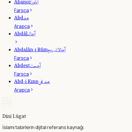
آبانوز
Abanoz
Farsça
عبد
Abd
Arapça
آبدال
Abdâl
آبدالان روم
Abdalân-ı Rûm
Farsça
آبدست
Abdest
Farsça
عبد قن
Abd-i Kınn
Arapça
Dini Lügat
İslami tabirlerin dijital referans kaynağı.