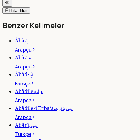
Hata Bildir
Benzer Kelimeler
آباء
Âbâ
Arapça
عباء
Abâ
Arapça
آباد
Âbâd
Farsça
عبادله
Abâdile
Arapça
عبادلۀ اربعه
Abâdile-i Erba‘a
Arapça
عبانى
Abânî
Türkçe