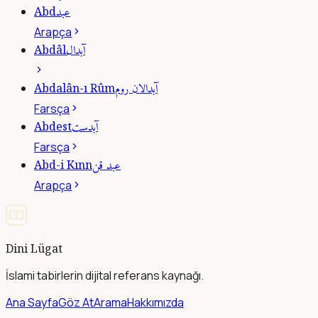
عبد
Abd
Arapça
آبدال
Abdâl
آبدالان روم
Abdalân-ı Rûm
Farsça
آبدست
Abdest
Farsça
عبد قن
Abd-i Kınn
Arapça
Dini Lügat
İslami tabirlerin dijital referans kaynağı.
Ana Sayfa
Göz At
Arama
Hakkımızda