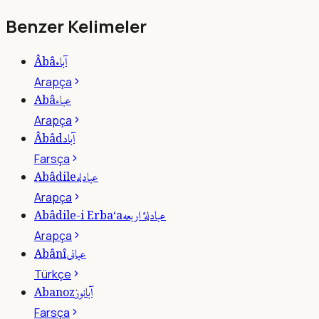
Benzer Kelimeler
آباء
Âbâ
Arapça
عباء
Abâ
Arapça
آباد
Âbâd
Farsça
عبادله
Abâdile
Arapça
عبادلۀ اربعه
Abâdile-i Erba‘a
Arapça
عبانى
Abânî
Türkçe
آبانوز
Abanoz
Farsça