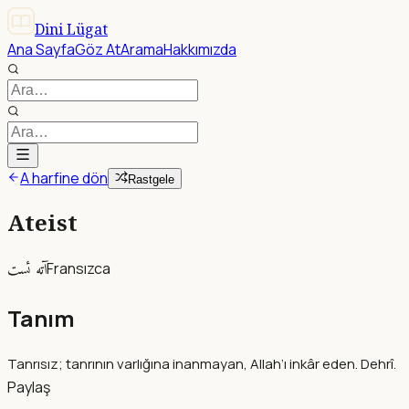
Dini Lügat
Ana Sayfa
Göz At
Arama
Hakkımızda
A harfine dön
Rastgele
Ateist
آته ئست
Fransızca
Tanım
Tanrısız; tanrının varlığına inanmayan, Allah’ı inkâr eden. Dehrî.
Paylaş