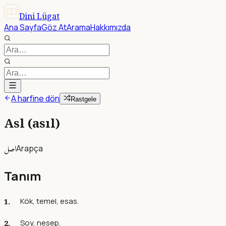
Dini Lügat
Ana Sayfa
Göz At
Arama
Hakkımızda
A harfine dön
Rastgele
Asl (asıl)
اصل
Arapça
Tanım
Kök, temel, esas.
Soy, nesep.