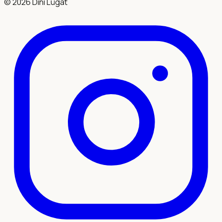
©
2026
Dini Lügat