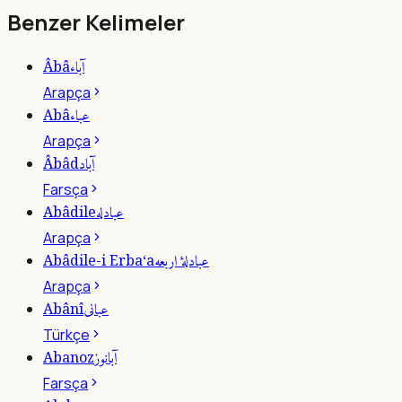
Benzer Kelimeler
آباء
Âbâ
Arapça
عباء
Abâ
Arapça
آباد
Âbâd
Farsça
عبادله
Abâdile
Arapça
عبادلۀ اربعه
Abâdile-i Erba‘a
Arapça
عبانى
Abânî
Türkçe
آبانوز
Abanoz
Farsça