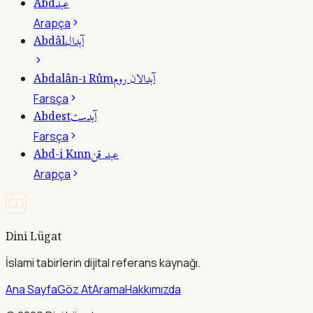
عبد
Abd
Arapça
آبدال
Abdâl
آبدالان روم
Abdalân-ı Rûm
Farsça
آبدست
Abdest
Farsça
عبد قن
Abd-i Kınn
Arapça
Dini Lügat
İslami tabirlerin dijital referans kaynağı.
Ana Sayfa
Göz At
Arama
Hakkımızda