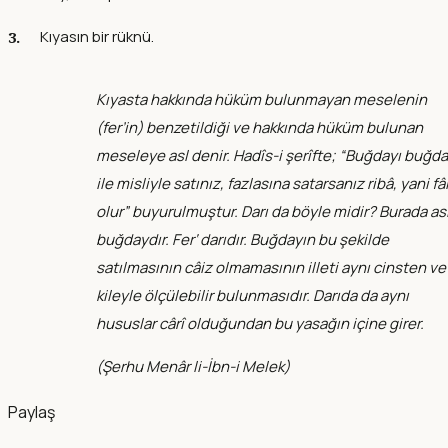
Kıyasın bir rüknü.
Kıyasta hakkında hüküm bulunmayan meselenin
(fer’in) benzetildiği ve hakkında hüküm bulunan
meseleye asl denir. Hadîs-i şerîfte; “Buğdayı buğd
ile misliyle satınız, fazlasına satarsanız ribâ, yani fâ
olur” buyurulmuştur. Darı da böyle midir? Burada asl
buğdaydır. Fer‘ darıdır. Buğdayın bu şekilde
satılmasının câiz olmamasının illeti aynı cinsten ve
kileyle ölçülebilir bulunmasıdır. Darıda da aynı
hususlar cârî olduğundan bu yasağın içine girer.
(
Şerhu Menâr li-İbn-i Melek
)
Paylaş