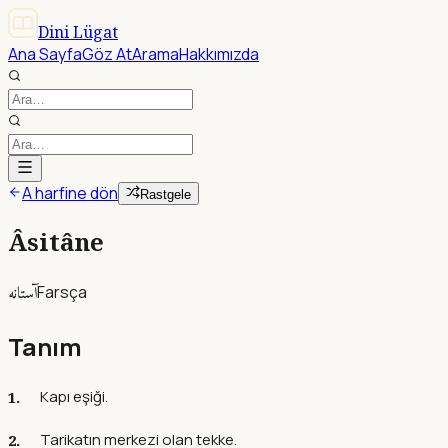
Dini Lügat
Ana Sayfa
Göz At
Arama
Hakkımızda
A harfine dön
Rastgele
Âsitâne
آستانه
Farsça
Tanım
Kapı eşiği.
Tarikatın merkezi olan tekke.