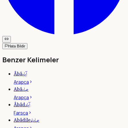
Hata Bildir
Benzer Kelimeler
آباء
Âbâ
Arapça
عباء
Abâ
Arapça
آباد
Âbâd
Farsça
عبادله
Abâdile