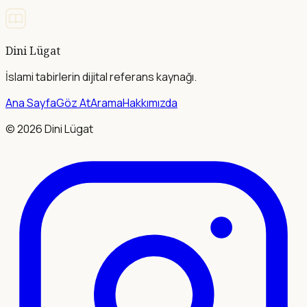
Dini Lügat
İslami tabirlerin dijital referans kaynağı.
Ana Sayfa
Göz At
Arama
Hakkımızda
©
2026
Dini Lügat