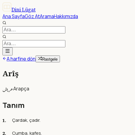
Dini Lügat
Ana Sayfa
Göz At
Arama
Hakkımızda
A harfine dön
Rastgele
Arîş
عريش
Arapça
Tanım
Çardak, çadır.
Cumba, kafes.