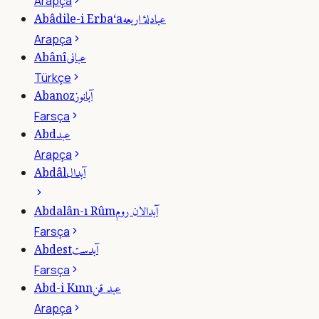
Arapça
عبادلۀ اربعه
Abâdile-i Erba‘a
Arapça
عبانى
Abânî
Türkçe
آبانوز
Abanoz
Farsça
عبد
Abd
Arapça
آبدال
Abdâl
آبدالان روم
Abdalân-ı Rûm
Farsça
آبدست
Abdest
Farsça
عبد قن
Abd-i Kınn
Arapça