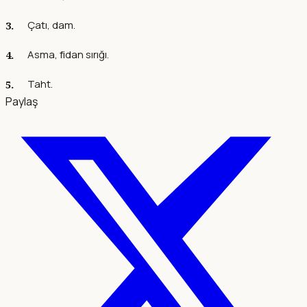
Çatı, dam.
Asma, fidan sırığı.
Taht.
Paylaş