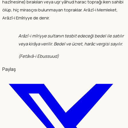
hazînesine) bırakılan veya uşr yâhud harac toprağı iken sahibi
ölüp, hiç mirasçısı bulunmayan topraklar. Arâzî-i Memleket,
Arâzî-i Emîriyye de denir.
Arâzî-i mîriyye sultanın tesbit edeceği bedel ile satılır
veya kirâya verilir. Bedel ve ücret, harâc vergisi sayılır.
(
Fetâvâ-i Ebussuud
)
Paylaş