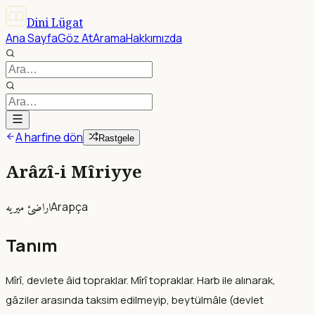
Dini Lügat
Ana Sayfa
Göz At
Arama
Hakkımızda
A harfine dön
Rastgele
Arâzî-i Mîriyye
اراضئ ميريه
Arapça
Tanım
Mîrî, devlete âid topraklar. Mîrî topraklar. Harb ile alınarak,
gâziler arasında taksim edilmeyip, beytülmâle (devlet