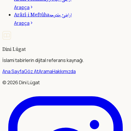
Arapça
اراضئ مفتوحه
Arâzî-i Meftûha
Arapça
Dini Lügat
İslami tabirlerin dijital referans kaynağı.
Ana Sayfa
Göz At
Arama
Hakkımızda
©
2026
Dini Lügat