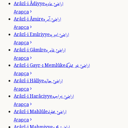
اراضئ عاديه
Arâzî-i Âdiyye
Arapça
اراضئ آمره
Arâzî-i Âmire
Arapça
اراضئ اميريه
Arâzî-i Emîriyye
Arapça
اراضئ غامره
Arâzî-i Gâmîre
Arapça
اراضئ غير مملوكه
Arâzî-i Gayr-ı Memlûke
Arapça
اراضئ حاليه
Arâzî-i Hâlîye
Arapça
اراضئ خراجيه
Arâzî-i Harâciyye
Arapça
اراضئ محلوله
Arâzî-i Mahlûle
Arapça
اراضئ محميه
Arâzî-i Mahmiyye