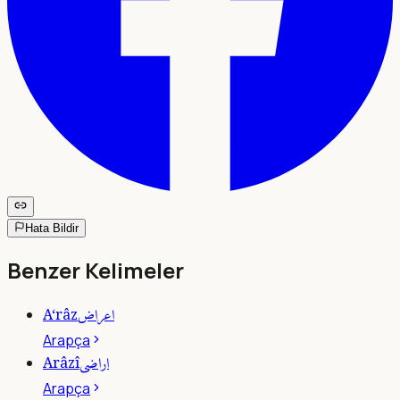
Hata Bildir
Benzer Kelimeler
اعراض
A‘râz
Arapça
اراضى
Arâzî
Arapça