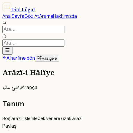
Dini Lügat
Ana Sayfa
Göz At
Arama
Hakkımızda
A harfine dön
Rastgele
Arâzî-i Hâlîye
اراضئ حاليه
Arapça
Tanım
Boş arâzî, işlenilecek yerlere uzak arâzî.
Paylaş