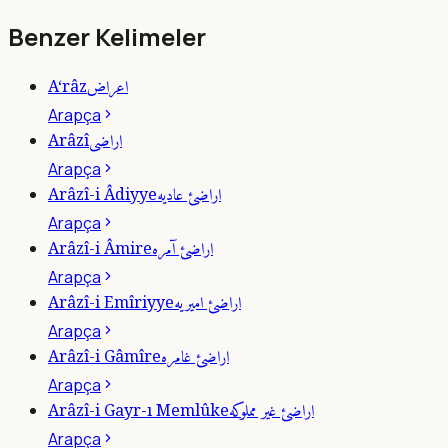
Benzer Kelimeler
اعراض
A‘râz
Arapça
اراضى
Arâzî
Arapça
اراضئ عاديه
Arâzî-i Âdiyye
Arapça
اراضئ آمره
Arâzî-i Âmire
Arapça
اراضئ اميريه
Arâzî-i Emîriyye
Arapça
اراضئ غامره
Arâzî-i Gâmîre
Arapça
اراضئ غير مملوكه
Arâzî-i Gayr-ı Memlûke
Arapça