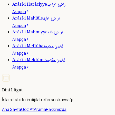
اراضئ خراجيه
Arâzî-i Harâciyye
Arapça
اراضئ محلوله
Arâzî-i Mahlûle
Arapça
اراضئ محميه
Arâzî-i Mahmiyye
Arapça
اراضئ مفتوحه
Arâzî-i Meftûha
Arapça
اراضئ مكتومه
Arâzî-i Mektûme
Arapça
Dini Lügat
İslami tabirlerin dijital referans kaynağı.
Ana Sayfa
Göz At
Arama
Hakkımızda