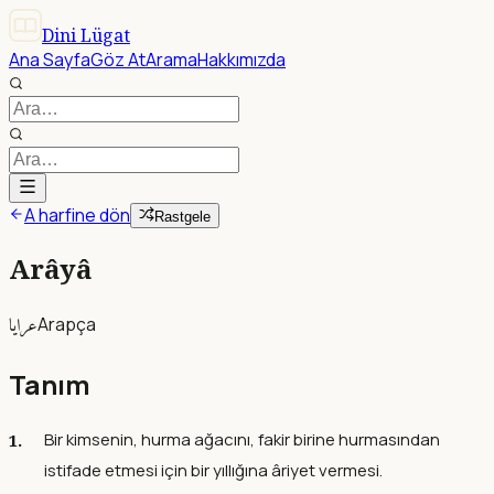
Dini Lügat
Ana Sayfa
Göz At
Arama
Hakkımızda
A harfine dön
Rastgele
Arâyâ
عرايا
Arapça
Tanım
Bir kimsenin, hurma ağacını, fakir birine hurmasından
istifade etmesi için bir yıllığına âriyet vermesi.