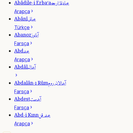
عبادلۀ اربعه
Abâdile-i Erba‘a
Arapça
عبانى
Abânî
Türkçe
آبانوز
Abanoz
Farsça
عبد
Abd
Arapça
آبدال
Abdâl
آبدالان روم
Abdalân-ı Rûm
Farsça
آبدست
Abdest
Farsça
عبد قن
Abd-i Kınn
Arapça