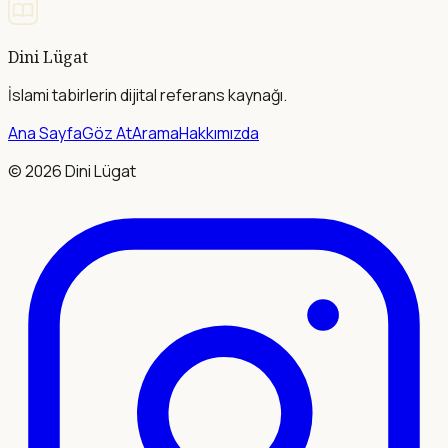
Dini Lügat
İslami tabirlerin dijital referans kaynağı.
Ana Sayfa
Göz At
Arama
Hakkımızda
©
2026
Dini Lügat