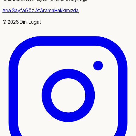
Ana Sayfa
Göz At
Arama
Hakkımızda
©
2026
Dini Lügat