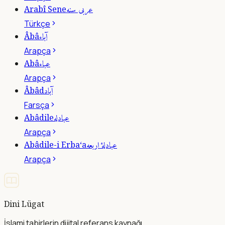
عربى سنه
Arabî Sene
Türkçe
آباء
Âbâ
Arapça
عباء
Abâ
Arapça
آباد
Âbâd
Farsça
عبادله
Abâdile
Arapça
عبادلۀ اربعه
Abâdile-i Erba‘a
Arapça
Dini Lügat
İslami tabirlerin dijital referans kaynağı.