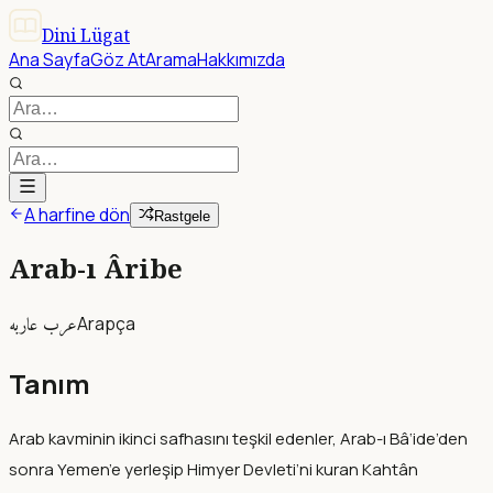
Dini Lügat
Ana Sayfa
Göz At
Arama
Hakkımızda
A harfine dön
Rastgele
Arab-ı Âribe
عرب عاربه
Arapça
Tanım
Arab kavminin ikinci safhasını teşkil edenler, Arab-ı Bâ‘ide’den
sonra Yemen’e yerleşip Himyer Devleti’ni kuran Kahtân