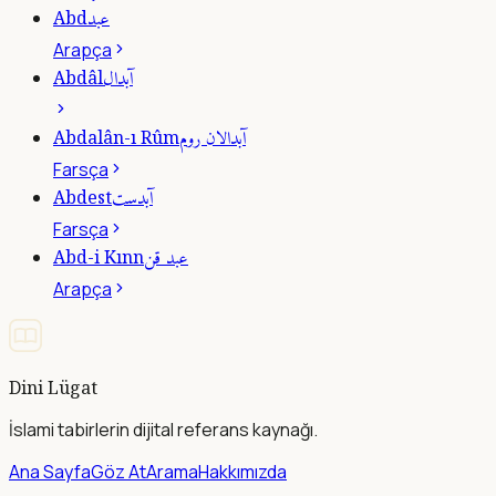
عبد
Abd
Arapça
آبدال
Abdâl
آبدالان روم
Abdalân-ı Rûm
Farsça
آبدست
Abdest
Farsça
عبد قن
Abd-i Kınn
Arapça
Dini Lügat
İslami tabirlerin dijital referans kaynağı.
Ana Sayfa
Göz At
Arama
Hakkımızda