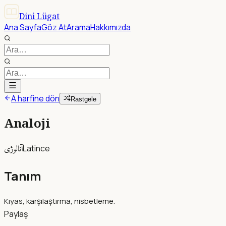
Dini Lügat
Ana Sayfa
Göz At
Arama
Hakkımızda
A harfine dön
Rastgele
Analoji
آنالوژى
Latince
Tanım
Kıyas, karşılaştırma, nisbetleme.
Paylaş