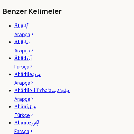
Benzer Kelimeler
آباء
Âbâ
Arapça
عباء
Abâ
Arapça
آباد
Âbâd
Farsça
عبادله
Abâdile
Arapça
عبادلۀ اربعه
Abâdile-i Erba‘a
Arapça
عبانى
Abânî
Türkçe
آبانوز
Abanoz
Farsça