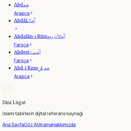
عبد
Abd
Arapça
آبدال
Abdâl
آبدالان روم
Abdalân-ı Rûm
Farsça
آبدست
Abdest
Farsça
عبد قن
Abd-i Kınn
Arapça
Dini Lügat
İslami tabirlerin dijital referans kaynağı.
Ana Sayfa
Göz At
Arama
Hakkımızda