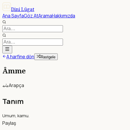
Dini Lügat
Ana Sayfa
Göz At
Arama
Hakkımızda
A harfine dön
Rastgele
Âmme
عامه
Arapça
Tanım
Umum, kamu.
Paylaş