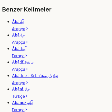
Benzer Kelimeler
آباء
Âbâ
Arapça
عباء
Abâ
Arapça
آباد
Âbâd
Farsça
عبادله
Abâdile
Arapça
عبادلۀ اربعه
Abâdile-i Erba‘a
Arapça
عبانى
Abânî
Türkçe
آبانوز
Abanoz
Farsça