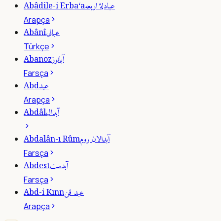
عبادلۀ اربعه
Abâdile-i Erba‘a
Arapça
عبانى
Abânî
Türkçe
آبانوز
Abanoz
Farsça
عبد
Abd
Arapça
آبدال
Abdâl
آبدالان روم
Abdalân-ı Rûm
Farsça
آبدست
Abdest
Farsça
عبد قن
Abd-i Kınn
Arapça