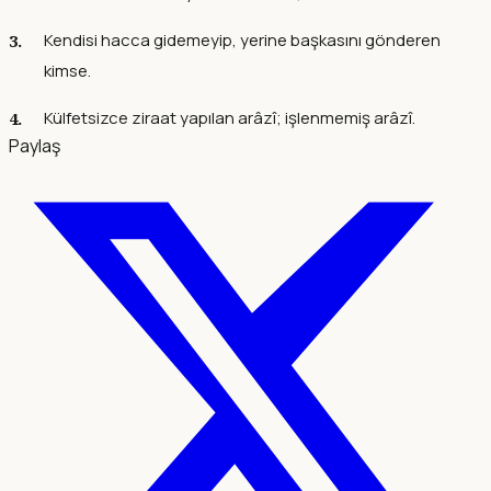
Kendisi hacca gidemeyip, yerine başkasını gönderen
kimse.
Külfetsizce ziraat yapılan arâzî; işlenmemiş arâzî.
Paylaş