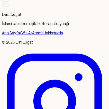
Dini Lügat
İslami tabirlerin dijital referans kaynağı.
Ana Sayfa
Göz At
Arama
Hakkımızda
©
2026
Dini Lügat