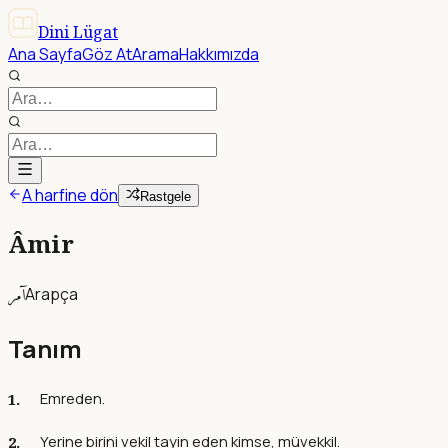
Dini Lügat
Ana Sayfa
Göz At
Arama
Hakkımızda
A harfine dön
Rastgele
Âmir
آمر
Arapça
Tanım
Emreden.
Yerine birini vekil tayin eden kimse, müvekkil.