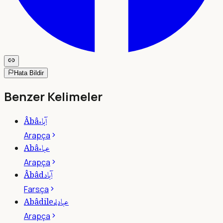
Hata Bildir
Benzer Kelimeler
آباء
Âbâ
Arapça
عباء
Abâ
Arapça
آباد
Âbâd
Farsça
عبادله
Abâdile
Arapça