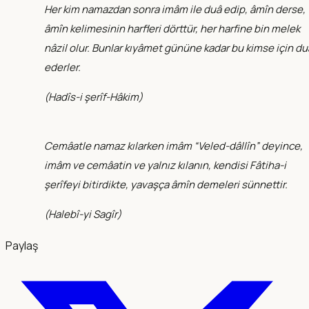
Her kim namazdan sonra imâm ile duâ edip, âmîn derse,
âmîn kelimesinin harfleri dörttür, her harfine bin melek
nâzil olur. Bunlar kıyâmet gününe kadar bu kimse için du
ederler.
(
Hadîs-i şerîf-Hâkim
)
Cemâatle namaz kılarken imâm “Veled-dâllîn” deyince,
imâm ve cemâatin ve yalnız kılanın, kendisi Fâtiha-i
şerîfeyi bitirdikte, yavaşça âmîn demeleri sünnettir.
(
Halebî-yi Sagîr
)
Paylaş