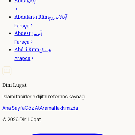
آبدال
Abdâl
آبدالان روم
Abdalân-ı Rûm
Farsça
آبدست
Abdest
Farsça
عبد قن
Abd-i Kınn
Arapça
Dini Lügat
İslami tabirlerin dijital referans kaynağı.
Ana Sayfa
Göz At
Arama
Hakkımızda
©
2026
Dini Lügat