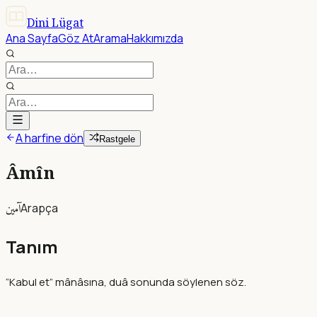
Dini Lügat
Ana Sayfa
Göz At
Arama
Hakkımızda
A harfine dön
Rastgele
Âmîn
آمين
Arapça
Tanım
“Kabul et” mânâsına, duâ sonunda söylenen söz.