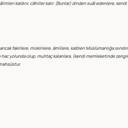
limleri kaldırır, câhiller kalır. (Bunlar) dinden suâl edenlere, kendi 
, ancak fakirlere, miskinlere, âmillere, kalbleri Müslümanlığa ısındı
ve hac yolunda olup, muhtaç kalanlara, (kendi memleketinde zengi
 mahsûstur.