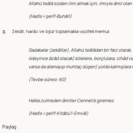
Allahü teâlâ sizden ilmi almak için, ilmiyle âmil olan â
(
Hadîs-i şerîf-Buhârî
)
Zekât, harâc ve öşür toplamakla vazifeli memur.
Sadakalar (zekâtlar), Allahü teâlâdan bir farz olarak
ödeyince âzâd olacak) kölelere, borçlulara, cihâd 
varsa da alamayıp muhtaç düşen) yolda kalmışlara
(
Tevbe sûresi: 60
)
Halka zulmeden âmiller Cennet’e giremez.
(
Hadîs-i şerîf-Kitâbü’l-Emvâl
)
Paylaş