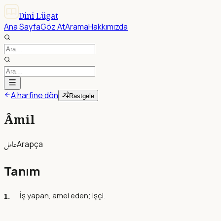
Dini Lügat
Ana Sayfa
Göz At
Arama
Hakkımızda
A harfine dön
Rastgele
Âmil
عامل
Arapça
Tanım
İş yapan, amel eden; işçi.