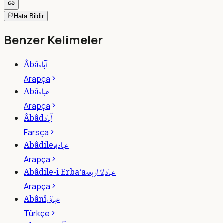
Hata Bildir
Benzer Kelimeler
آباء
Âbâ
Arapça
عباء
Abâ
Arapça
آباد
Âbâd
Farsça
عبادله
Abâdile
Arapça
عبادلۀ اربعه
Abâdile-i Erba‘a
Arapça
عبانى
Abânî
Türkçe