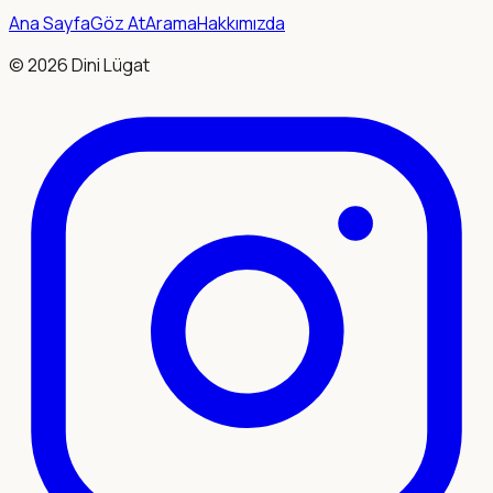
Ana Sayfa
Göz At
Arama
Hakkımızda
©
2026
Dini Lügat