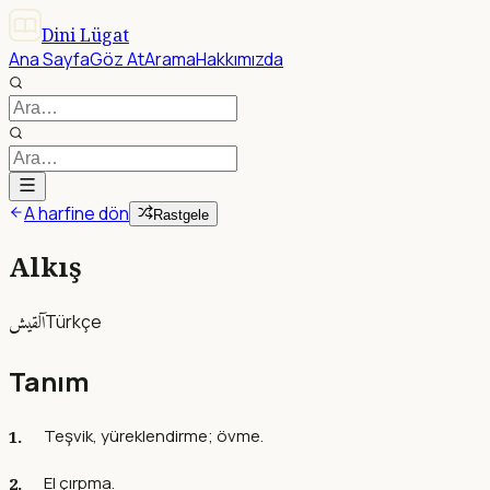
Dini Lügat
Ana Sayfa
Göz At
Arama
Hakkımızda
A harfine dön
Rastgele
Alkış
آلقيش
Türkçe
Tanım
Teşvik, yüreklendirme; övme.
El çırpma.