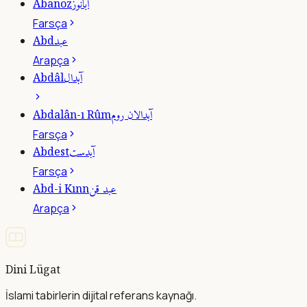
آبانوز
Abanoz
Farsça
عبد
Abd
Arapça
آبدال
Abdâl
آبدالان روم
Abdalân-ı Rûm
Farsça
آبدست
Abdest
Farsça
عبد قن
Abd-i Kınn
Arapça
Dini Lügat
İslami tabirlerin dijital referans kaynağı.