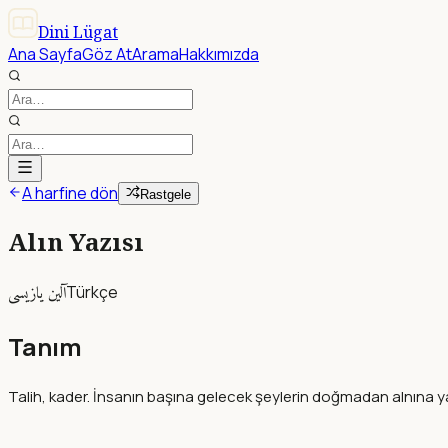
Dini Lügat
Ana Sayfa
Göz At
Arama
Hakkımızda
A harfine dön
Rastgele
Alın Yazısı
آلين يازيسى
Türkçe
Tanım
Talih, kader. İnsanın başına gelecek şeylerin doğmadan alnına yazı