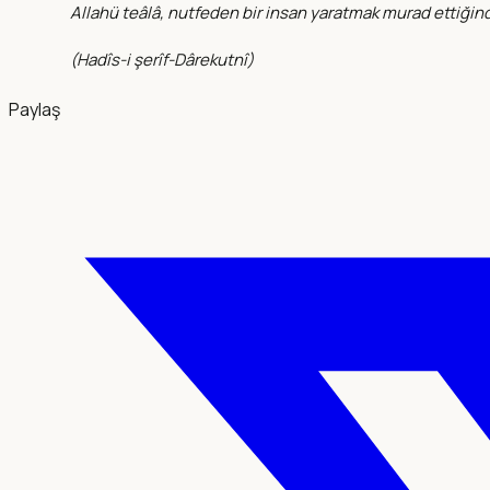
Allahü teâlâ, nutfeden bir insan yaratmak murad ettiğinde
(
Hadîs-i şerîf-Dârekutnî
)
Paylaş